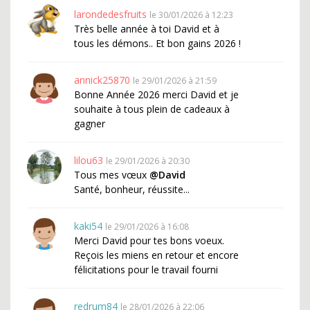
larondedesfruits
le 30/01/2026 à 12:23
Très belle année à toi David et à
tous les démons.. Et bon gains 2026 !
annick25870
le 29/01/2026 à 21:59
Bonne Année 2026 merci David et je
souhaite à tous plein de cadeaux à
gagner
lilou63
le 29/01/2026 à 20:30
Tous mes vœux
@David
Santé, bonheur, réussite...
kaki54
le 29/01/2026 à 16:08
Merci David pour tes bons voeux.
Reçois les miens en retour et encore
félicitations pour le travail fourni
redrum84
le 28/01/2026 à 22:06