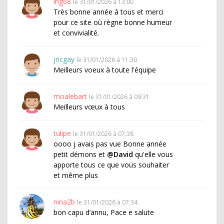
lng68
le 31/01/2026 à 13:00
Très bonne année à tous et merci
pour ce site où règne bonne humeur
et convivialité.
jncgay
le 31/01/2026 à 11:30
Meilleurs voeux à toute l'équipe
moalebart
le 31/01/2026 à 09:31
Meilleurs vœux à tous
tulipe
le 31/01/2026 à 07:38
oooo j avais pas vue Bonne année
petit démons et
@David
qu'elle vous
apporte tous ce que vous souhaiter
et même plus
nina2b
le 31/01/2026 à 07:34
bon capu d’annu, Pace e salute