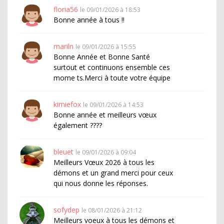
floria56
le 09/01/2026 à 18:53
Bonne année à tous !!
mariln
le 09/01/2026 à 15:55
Bonne Année et Bonne Santé
surtout et continuons ensemble ces
mome ts.Merci à toute votre équipe
kimiefox
le 09/01/2026 à 14:53
Bonne année et meilleurs vœux
également ????
bleuet
le 09/01/2026 à 09:04
Meilleurs Vœux 2026 à tous les
démons et un grand merci pour ceux
qui nous donne les réponses.
sofydep
le 08/01/2026 à 21:12
Meilleurs voeux à tous les démons et