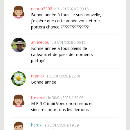
nanou2208
le 31/01/2026 à 00:18
Bonne année à tous. Je suis nouvelle,
j'espère que cette année vous et me
portera chance ????????????????
anrice666
le 31/01/2026 à 00:12
Bonne année à tous pleins de
cadeaux et de joies de moments
partagés
titanick
le 30/01/2026 à 22:01
Bonne année
tresorier
le 30/01/2026 à 20:06
M E R C iiiiiiiii Voeux nombreux et
sinceres pour tous les demons...
haruki
le 30/01/2026 à 19:39