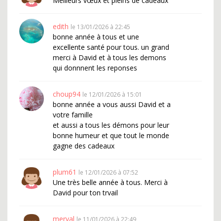
Meilleurs vœux et pleins de cadeaux
edith
le 13/01/2026 à 22:45
bonne année à tous et une
excellente santé pour tous. un grand
merci à David et à tous les demons
qui donnnent les reponses
choup94
le 12/01/2026 à 15:01
bonne année a vous aussi David et a
votre famille
et aussi a tous les démons pour leur
bonne humeur et que tout le monde
gagne des cadeaux
plum61
le 12/01/2026 à 07:52
Une très belle année à tous. Merci à
David pour ton trvail
merval
le 11/01/2026 à 22:49