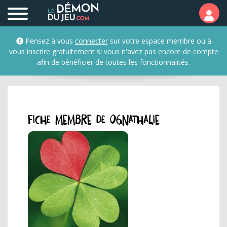
Profil et fiche membre 
Pensez à vous
connecter
sur votre espace membre ou à
vous
inscrire
gratuitement si vous n'avez pas encore de compte
afin de bénéficier de toutes les fonctionnalités.
Fiche membre de 06nathalie