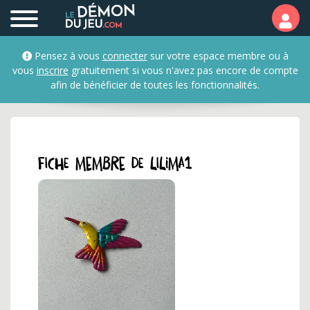
Profil et fiche membre d
Pensez à vous
connecter
sur votre espace membre ou à
vous
inscrire
gratuitement si vous n'avez pas encore de compte
afin de bénéficier de toutes les fonctionnalités.
Fiche membre de lilima1