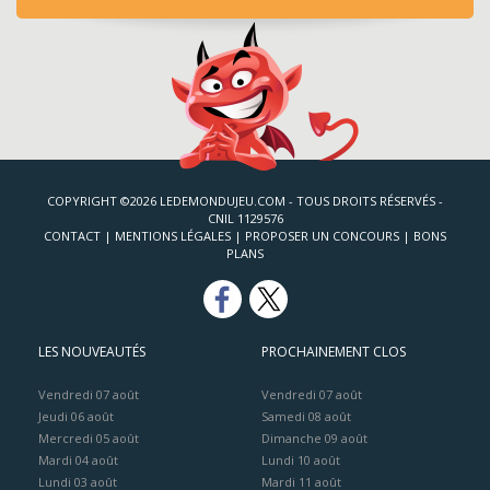
COPYRIGHT ©2026 LEDEMONDUJEU.COM - TOUS DROITS RÉSERVÉS -
CNIL 1129576
CONTACT
|
MENTIONS LÉGALES
|
PROPOSER UN CONCOURS
|
BONS
PLANS
LES NOUVEAUTÉS
PROCHAINEMENT CLOS
Vendredi 07 août
Vendredi 07 août
Jeudi 06 août
Samedi 08 août
Mercredi 05 août
Dimanche 09 août
Mardi 04 août
Lundi 10 août
Lundi 03 août
Mardi 11 août