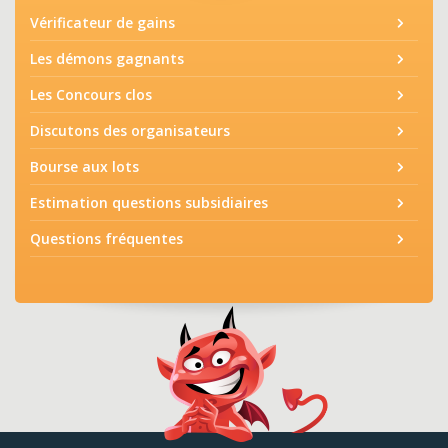
Vérificateur de gains
Les démons gagnants
Les Concours clos
Discutons des organisateurs
Bourse aux lots
Estimation questions subsidiaires
Questions fréquentes