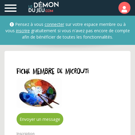
Profil et fiche membre d
Pensez à vous
connecter
sur votre espace membre ou à
vous
inscrire
gratuitement si vous n'avez pas encore de compte
afin de bénéficier de toutes les fonctionnalités.
Fiche membre de microuti
Envoyer un message
Inscription