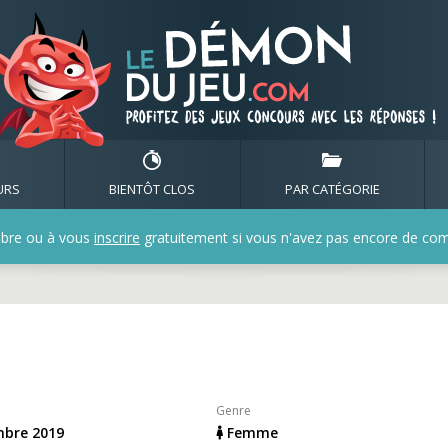
e fraisersg1
URS
BIENTÔT CLOS
PAR CATÉGORIE
bre ou à vous
inscrire
gratuitement si vous n'avez pas encore de compt
Genre
mbre 2019
Femme