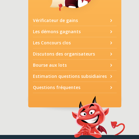
Vérificateur de gains
Les démons gagnants
Les Concours clos
Discutons des organisateurs
Bourse aux lots
Estimation questions subsidiaires
Questions fréquentes