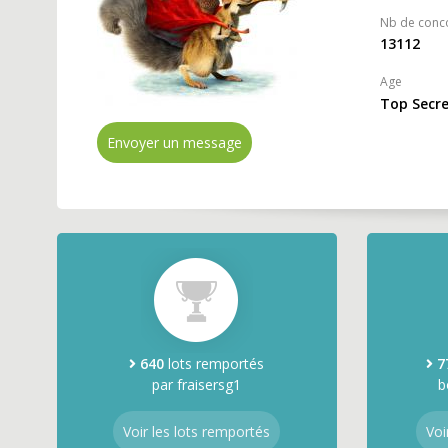
Nb de conc
13112
Age
Top Secr
Envoyer un message
640
lots remportés
7
par fraisersg1
b
Voir les lots remportés
Voi