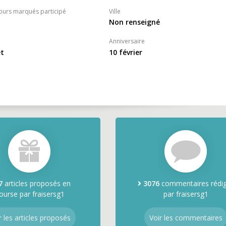
ours marqués participé
Ville
Non renseigné
Anniversaire
et
10 février
7
articles proposés en
3076
commentaires rédi
ourse par fraisersg1
par fraisersg1
r les articles proposés
Voir les commentaires