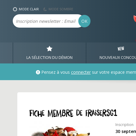
Profil et fiche membre d
MODE CLAIR
MODE SOMBRE
Email
OK
LA SÉLECTION DU DÉMON
NOUVEAUX CONCO
Pensez à vous
connecter
sur votre espace mem
Fiche membre de fraisersg1
Inscription
30 septe