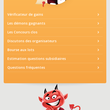
Vérificateur de gains
Les démons gagnants
Les Concours clos
Discutons des organisateurs
Bourse aux lots
Estimation questions subsidiaires
Questions fréquentes