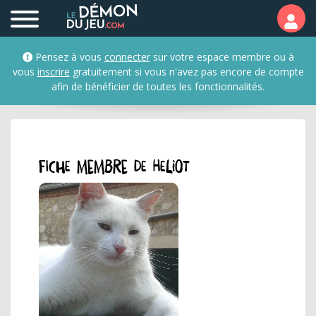
Profil et fiche membre d
Pensez à vous
connecter
sur votre espace membre ou à
vous
inscrire
gratuitement si vous n'avez pas encore de compte
afin de bénéficier de toutes les fonctionnalités.
Fiche membre de heliot