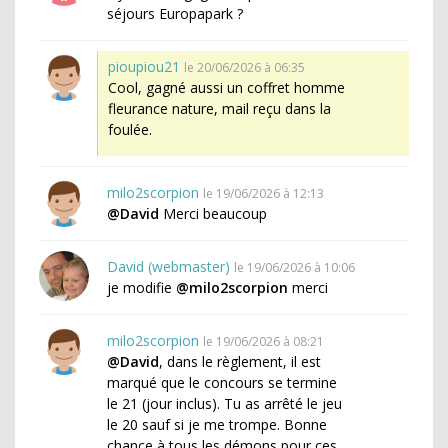
séjours Europapark ?
pioupiou21
le 20/06/2026 à 06:35
Cool, gagné aussi un coffret homme
fleurance nature, mail reçu dans la
foulée.
milo2scorpion
le 19/06/2026 à 12:13
@David
Merci beaucoup
David (webmaster)
le 19/06/2026 à 10:06
je modifie
@milo2scorpion
merci
milo2scorpion
le 19/06/2026 à 08:21
@David
, dans le règlement, il est
marqué que le concours se termine
le 21 (jour inclus). Tu as arrêté le jeu
le 20 sauf si je me trompe. Bonne
chance à tous les démons pour ces