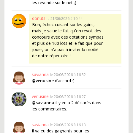
les revende sur le net ;)
donuts
le 21/06/2026 à 10:44
Bon, échec cuisant sur les gains,
mais je salue le fait qu'on revoit des
concours avec des dotations sympas
et plus de 100 lots et le fait que pour
jouer, on n'a pas à inviter la moitié
de notre répertoire !
savianna
le 20/06/2026 à 16:32
@venusine
d’accord :)
venusine
le 20/06/2026 à 16:27
@savianna
il y en a 2 déclarés dans
les commentaires.
savianna
le 20/06/2026 à 16:13
Il ya eu des gagnants pour les