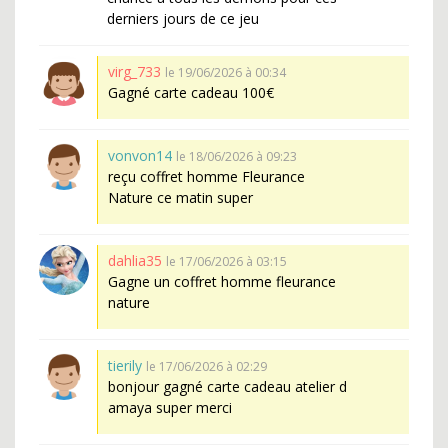
derniers jours de ce jeu
virg_733
le 19/06/2026 à 00:34
Gagné carte cadeau 100€
vonvon14
le 18/06/2026 à 09:23
reçu coffret homme Fleurance
Nature ce matin super
dahlia35
le 17/06/2026 à 03:15
Gagne un coffret homme fleurance
nature
tierily
le 17/06/2026 à 02:29
bonjour gagné carte cadeau atelier d
amaya super merci