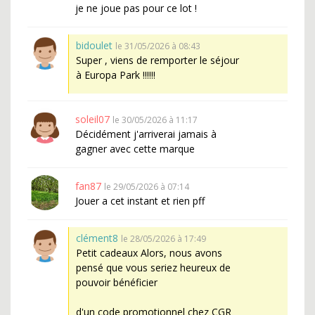
je ne joue pas pour ce lot !
bidoulet
le 31/05/2026 à 08:43
Super , viens de remporter le séjour
à Europa Park !!!!!!
soleil07
le 30/05/2026 à 11:17
Décidément j'arriverai jamais à
gagner avec cette marque
fan87
le 29/05/2026 à 07:14
Jouer a cet instant et rien pff
clément8
le 28/05/2026 à 17:49
Petit cadeaux Alors, nous avons
pensé que vous seriez heureux de
pouvoir bénéficier
d'un code promotionnel chez CGR