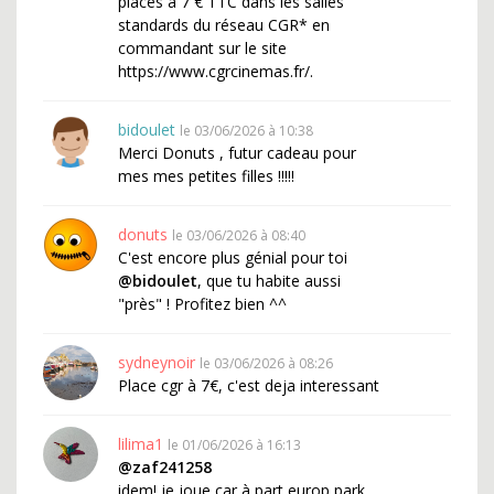
places à 7 € TTC dans les salles
standards du réseau CGR* en
commandant sur le site
https://www.cgrcinemas.fr/.
bidoulet
le 03/06/2026 à 10:38
Merci Donuts , futur cadeau pour
mes mes petites filles !!!!!
donuts
le 03/06/2026 à 08:40
C'est encore plus génial pour toi
@bidoulet
, que tu habite aussi
"près" ! Profitez bien ^^
sydneynoir
le 03/06/2026 à 08:26
Place cgr à 7€, c'est deja interessant
lilima1
le 01/06/2026 à 16:13
@zaf241258
idem! je joue car à part europ park,