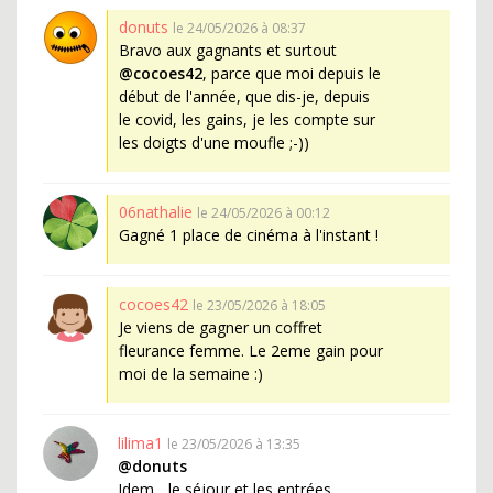
donuts
le 24/05/2026 à 08:37
Bravo aux gagnants et surtout
@cocoes42
, parce que moi depuis le
début de l'année, que dis-je, depuis
le covid, les gains, je les compte sur
les doigts d'une moufle ;-))
06nathalie
le 24/05/2026 à 00:12
Gagné 1 place de cinéma à l'instant !
cocoes42
le 23/05/2026 à 18:05
Je viens de gagner un coffret
fleurance femme. Le 2eme gain pour
moi de la semaine :)
lilima1
le 23/05/2026 à 13:35
@donuts
Idem... le séjour et les entrées