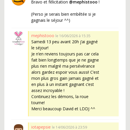
Bravo et félicitation
@mephistooo
!
(Perso je serais bien embêtée si je
gagnais le séjour ^^)
mephistooo
le 16/06/2026 à 15:35
Samedi 13 peu avant 20h j’ai gagné
le séjour!
Je n’en reviens toujours pas car cela
fait bien longtemps que je ne gagne
plus rien malgré ma persévérance
alors gardez espoir vous aussi! C’est
mon plus gros gain jamais gagné et
en plus à un instant gagnant c’est
assez incroyable !
Continuez les démons, la roue
tourne!
Merci beaucoup David et LDDJ ^^
iotapepsie
le 14/06/2026 à 23:59