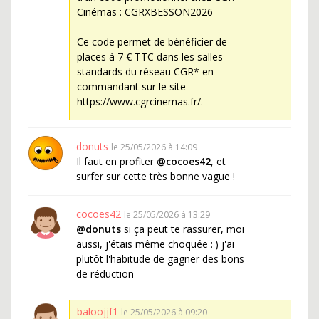
Cinémas : CGRXBESSON2026
Ce code permet de bénéficier de
places à 7 € TTC dans les salles
standards du réseau CGR* en
commandant sur le site
https://www.cgrcinemas.fr/.
donuts
le 25/05/2026 à 14:09
Il faut en profiter
@cocoes42
, et
surfer sur cette très bonne vague !
cocoes42
le 25/05/2026 à 13:29
@donuts
si ça peut te rassurer, moi
aussi, j'étais même choquée :') j'ai
plutôt l'habitude de gagner des bons
de réduction
baloojjf1
le 25/05/2026 à 09:20