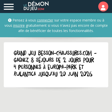
Pensez à vous
connecter
sur votre espace membre ou à
vous
inscrire
gratuitement si vous n'avez pas encore de compte
afin de bénéficier de toutes les fonctionnalités.
GRAND JEU besson-chaussures.com -
Gagnez 8 séjours de 2 jours pour
4 personnes à Europa-Park et
Rulantica jusqu'au 20 juin 2026