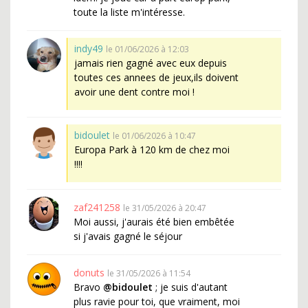
toute la liste m'intéresse.
indy49
le 01/06/2026 à 12:03
jamais rien gagné avec eux depuis
toutes ces annees de jeux,ils doivent
avoir une dent contre moi !
bidoulet
le 01/06/2026 à 10:47
Europa Park à 120 km de chez moi
!!!!
zaf241258
le 31/05/2026 à 20:47
Moi aussi, j'aurais été bien embêtée
si j'avais gagné le séjour
donuts
le 31/05/2026 à 11:54
Bravo
@bidoulet
; je suis d'autant
plus ravie pour toi, que vraiment, moi