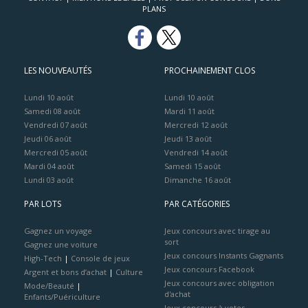
PLANS
LES NOUVEAUTÉS
PROCHAINEMENT CLOS
Lundi 10 août
Lundi 10 août
Samedi 08 août
Mardi 11 août
Vendredi 07 août
Mercredi 12 août
Jeudi 06 août
Jeudi 13 août
Mercredi 05 août
Vendredi 14 août
Mardi 04 août
Samedi 15 août
Lundi 03 août
Dimanche 16 août
PAR LOTS
PAR CATÉGORIES
Gagnez un voyage
Jeux concours avec tirage au
sort
Gagnez une voiture
Jeux concours Instants Gagnants
High-Tech
|
Console de jeux
Jeux concours Facebook
Argent et bons d’achat
|
Culture
Jeux concours avec obligation
Mode/Beauté
|
d'achat
Enfants/Puériculture
Jeux concours à votes