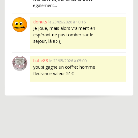
également...
donuts
le 23/05/2026 à 10:16
Je joue, mais alors vraiment en
espérant ne pas tomber sur le
séjour, là !! :-))
babe88
le 23/05/2026 à 05:00
youpi gagne un coffret homme
fleurance valeur 51€