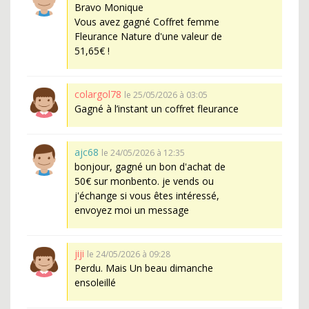
Bravo Monique
Vous avez gagné Coffret femme
Fleurance Nature d'une valeur de
51,65€ !
colargol78
le 25/05/2026 à 03:05
Gagné à l’instant un coffret fleurance
ajc68
le 24/05/2026 à 12:35
bonjour, gagné un bon d'achat de
50€ sur monbento. je vends ou
j'échange si vous êtes intéressé,
envoyez moi un message
jiji
le 24/05/2026 à 09:28
Perdu. Mais Un beau dimanche
ensoleillé