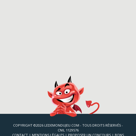
COPYRIGHT ©2026 LEDEMONDUJEU.COM - TOUS DROITS RÉSERVÉS -
CNIL 1129576
CONTACT
|
MENTIONS LÉGALES
|
PROPOSER UN CONCOURS
|
BONS