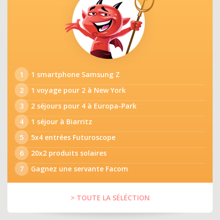
1
1 smartphone Samsung Z
2
1 voyage pour 2 à New York
3
2 séjours pour 4 à Europa-Park
4
1 séjour à Biarritz
5
5x4 entrées Futuroscope
6
20x2 produits solaires
7
Gagnez une servante Facom
> TOUTE LA SÉLÉCTION