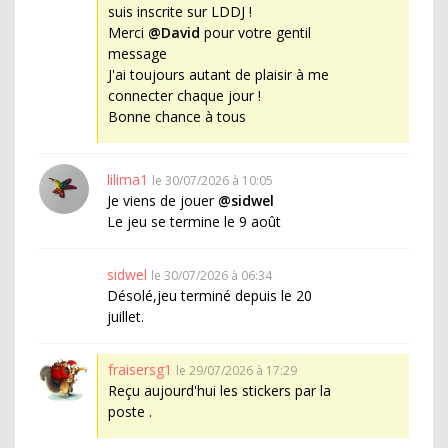
suis inscrite sur LDDJ !
Merci
@David
pour votre gentil
message
J'ai toujours autant de plaisir à me
connecter chaque jour !
Bonne chance à tous
lilima1
le 30/07/2026 à 10:05
Je viens de jouer
@sidwel
Le jeu se termine le 9 août
sidwel
le 30/07/2026 à 06:34
Désolé,jeu terminé depuis le 20
juillet.
fraisersg1
le 29/07/2026 à 17:29
Reçu aujourd'hui les stickers par la
poste .