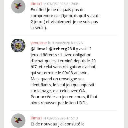
lilima1
le 03/08/2026 à 17:08
En effet! Je ne risquais pas de
comprendre car j'ignorais qu'il y avait
2 jeux. ( et visiblement je ne suis pas
la seule).
venusine
le 03/08/2026 à 15:26
@lilima1
@iceberg23
Il y avait 2
jeux différents : 1 avec obligation
d’achat qui est terminé depuis le 20
/07, et celui sans obligation d’achat,
qui se termine le 09/08 au soir.
Mais quand on renseigne ses
identifiants, le seul jeu qui apparait
sur la page, est celui avec OA.
Pour accéder au jeu en cours, il faut
alors repasser par le lien LDDJ.
lilima1
le 03/08/2026 à 15:13
Et de nouveau j'ai consulté le