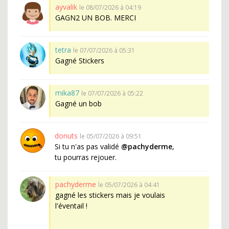
ayvalik
le 08/07/2026 à 04:19
GAGN2 UN BOB. MERCI
tetra
le 07/07/2026 à 05:31
Gagné Stickers
mika87
le 07/07/2026 à 05:22
Gagné un bob
donuts
le 05/07/2026 à 09:51
Si tu n'as pas validé
@pachyderme
,
tu pourras rejouer.
pachyderme
le 05/07/2026 à 04:41
gagné les stickers mais je voulais
l'éventail !