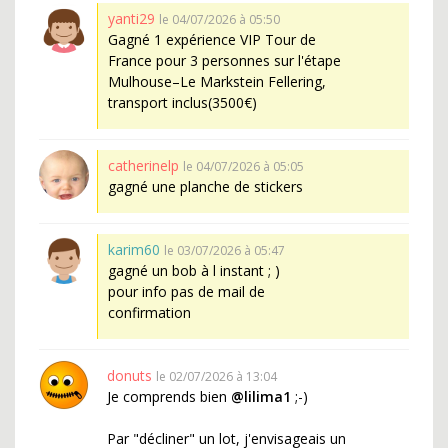
yanti29
le 04/07/2026 à 05:50
Gagné 1 expérience VIP Tour de
France pour 3 personnes sur l'étape
Mulhouse–Le Markstein Fellering,
transport inclus(3500€)
catherinelp
le 04/07/2026 à 05:05
gagné une planche de stickers
karim60
le 03/07/2026 à 05:47
gagné un bob à l instant ; )
pour info pas de mail de
confirmation
donuts
le 02/07/2026 à 13:04
Je comprends bien
@lilima1
;-)
Par "décliner" un lot, j'envisageais un