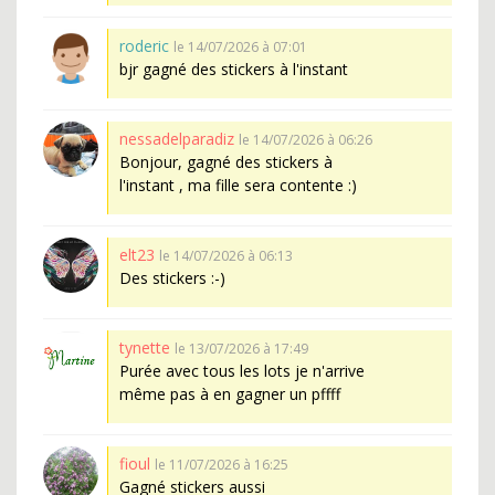
roderic
le 14/07/2026 à 07:01
bjr gagné des stickers à l'instant
nessadelparadiz
le 14/07/2026 à 06:26
Bonjour, gagné des stickers à
l'instant , ma fille sera contente :)
elt23
le 14/07/2026 à 06:13
Des stickers :-)
tynette
le 13/07/2026 à 17:49
Purée avec tous les lots je n'arrive
même pas à en gagner un pffff
fioul
le 11/07/2026 à 16:25
Gagné stickers aussi