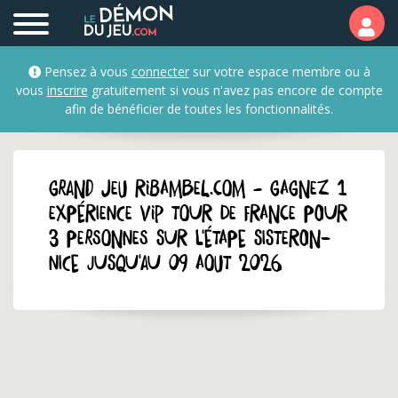
Pensez à vous
connecter
sur votre espace membre ou à
vous
inscrire
gratuitement si vous n'avez pas encore de compte
afin de bénéficier de toutes les fonctionnalités.
GRAND JEU ribambel.com - Gagnez 1
expérience VIP Tour de France pour
3 personnes sur l'étape Sisteron–
Nice jusqu'au 09 aout 2026