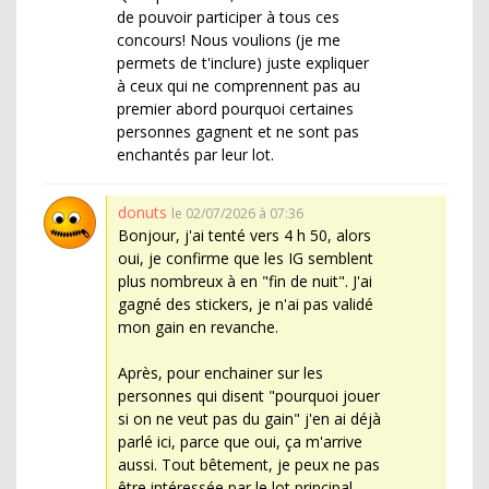
de pouvoir participer à tous ces
concours! Nous voulions (je me
permets de t'inclure) juste expliquer
à ceux qui ne comprennent pas au
premier abord pourquoi certaines
personnes gagnent et ne sont pas
enchantés par leur lot.
donuts
le 02/07/2026 à 07:36
Bonjour, j'ai tenté vers 4 h 50, alors
oui, je confirme que les IG semblent
plus nombreux à en "fin de nuit". J'ai
gagné des stickers, je n'ai pas validé
mon gain en revanche.
Après, pour enchainer sur les
personnes qui disent "pourquoi jouer
si on ne veut pas du gain" j'en ai déjà
parlé ici, parce que oui, ça m'arrive
aussi. Tout bêtement, je peux ne pas
être intéressée par le lot principal