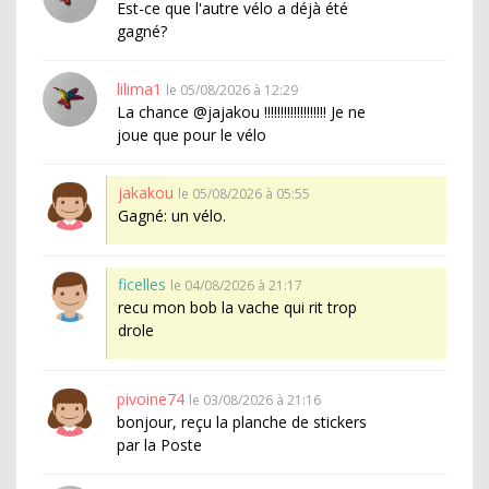
Est-ce que l'autre vélo a déjà été
gagné?
lilima1
le 05/08/2026 à 12:29
La chance @jajakou !!!!!!!!!!!!!!!!!!! Je ne
joue que pour le vélo
jakakou
le 05/08/2026 à 05:55
Gagné: un vélo.
ficelles
le 04/08/2026 à 21:17
recu mon bob la vache qui rit trop
drole
pivoine74
le 03/08/2026 à 21:16
bonjour, reçu la planche de stickers
par la Poste