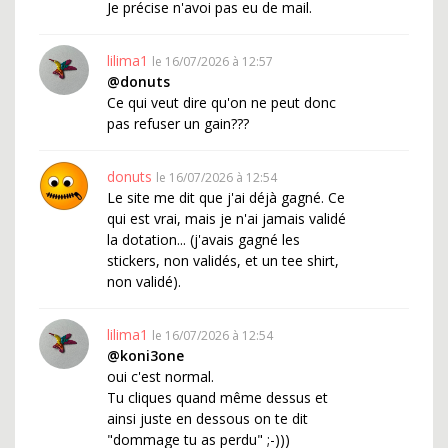
Je précise n'avoi pas eu de mail.
lilima1
le 16/07/2026 à 12:57
@donuts
Ce qui veut dire qu'on ne peut donc
pas refuser un gain???
donuts
le 16/07/2026 à 12:54
Le site me dit que j'ai déjà gagné. Ce
qui est vrai, mais je n'ai jamais validé
la dotation... (j'avais gagné les
stickers, non validés, et un tee shirt,
non validé).
lilima1
le 16/07/2026 à 12:54
@koni3one
oui c'est normal.
Tu cliques quand même dessus et
ainsi juste en dessous on te dit
"dommage tu as perdu" ;-)))