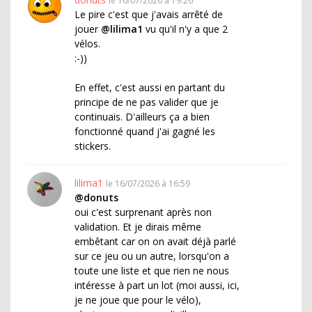
le 16/07/2026 à 19:26
Le pire c'est que j'avais arrêté de
jouer
@lilima1
vu qu'il n'y a que 2
vélos.
:-))
En effet, c'est aussi en partant du
principe de ne pas valider que je
continuais. D'ailleurs ça a bien
fonctionné quand j'ai gagné les
stickers.
lilima1
le 16/07/2026 à 16:59
@donuts
oui c'est surprenant après non
validation. Et je dirais même
embêtant car on on avait déjà parlé
sur ce jeu ou un autre, lorsqu'on a
toute une liste et que rien ne nous
intéresse à part un lot (moi aussi, ici,
je ne joue que pour le vélo),