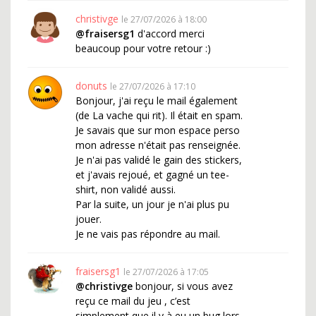
christivge
le 27/07/2026 à 18:00
@fraisersg1
d'accord merci
beaucoup pour votre retour :)
donuts
le 27/07/2026 à 17:10
Bonjour, j'ai reçu le mail également
(de La vache qui rit). Il était en spam.
Je savais que sur mon espace perso
mon adresse n'était pas renseignée.
Je n'ai pas validé le gain des stickers,
et j'avais rejoué, et gagné un tee-
shirt, non validé aussi.
Par la suite, un jour je n'ai plus pu
jouer.
Je ne vais pas répondre au mail.
fraisersg1
le 27/07/2026 à 17:05
@christivge
bonjour, si vous avez
reçu ce mail du jeu , c’est
simplement que il y à eu un bug lors