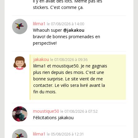
il y en avait des lots. Même pas les
stickers. C'est comme ça.
lilima1
le 07/08/2026 à 14:00
Whaouh super
@jakakou
bravo! de bonnes promenades en
perspective!
jakakou
le 07/08/2026 à 09:36
lilima1 et moustique50. Je ne gagnais
plus rien depuis des mois. C'est une
bonne surprise. Le site vient de me
contacter. Le vélo sera livré avant la
fin du mois.
moustique50
le 07/08/2026 à 07:52
Félicitations jakakou
lilima1
le 05/08/2026 à 12:31