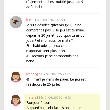
règlement et il est notifié jusqu'au 9
août inclus.
lilima1
le 03/08/2026 à 15:11
je suis désolée
@iceberg23
, je ne
comprends pas. Si le jeu est terminé
depuis le 20 juillet, pourquoi tu as pu
jouer? et moi aussi ce matin?
Et d'habitude les jeux clos
n'apparaissent plus, non?
Au secours je ne comprends pas
haha
iceberg23
le 03/08/2026 à 13:55
@lilima1
je viens de jouer. Le jeu est
fini depuis le 20 juillet
natale83
le 01/08/2026 à 16:23
Bonjour à tous
Aujourd'hui, cela fait 18 ans que je