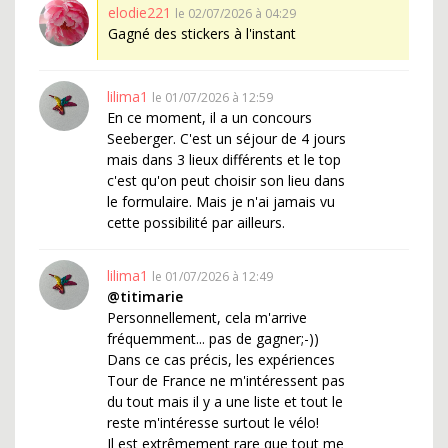
elodie221
le 02/07/2026 à 04:29
Gagné des stickers à l'instant
lilima1
le 01/07/2026 à 12:59
En ce moment, il a un concours
Seeberger. C'est un séjour de 4 jours
mais dans 3 lieux différents et le top
c'est qu'on peut choisir son lieu dans
le formulaire. Mais je n'ai jamais vu
cette possibilité par ailleurs.
lilima1
le 01/07/2026 à 12:49
@titimarie
Personnellement, cela m'arrive
fréquemment... pas de gagner;-))
Dans ce cas précis, les expériences
Tour de France ne m'intéressent pas
du tout mais il y a une liste et tout le
reste m'intéresse surtout le vélo!
Il est extrêmement rare que tout me