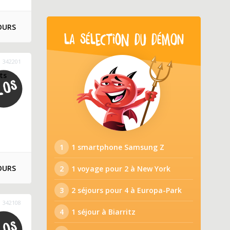
OURS
LA SÉLECTION DU DÉMON
342201
ts
1
1 smartphone Samsung Z
OURS
2
1 voyage pour 2 à New York
3
2 séjours pour 4 à Europa-Park
342108
4
1 séjour à Biarritz