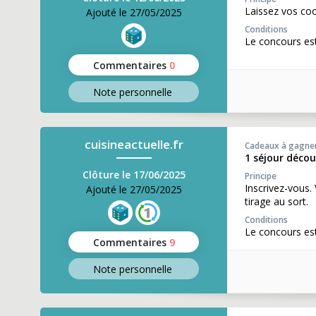
Laissez vos co
Ajouté le 27/05/2025
Conditions
Le concours est
Commentaires
0
Note perso
nnelle
cuisineactuelle.fr
Cadeaux à gagne
1 séjour déco
Clôture le 17/06/2025
Principe
Inscrivez-vous.
Ajouté le 27/05/2025
tirage au sort.
Conditions
Le concours est
Commentaires
9
Note perso
nnelle