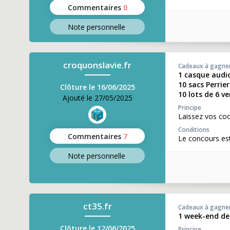
Commentaires
0
Note perso
nnelle
croquonslavie.fr
Cadeaux à gagne
1 casque audio
10 sacs Perrie
Clôture le 16/06/2025
10 lots de 6 ve
Ajouté le 27/05/2025
Principe
Laissez vos co
Conditions
Commentaires
7
Le concours est
Note perso
nnelle
ct35.fr
Cadeaux à gagne
1 week-end de
Clôture le 12/06/2025
Principe