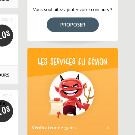
Vous souhaitez ajouter votre concours ?
342240
PROPOSER
LES SERVICES DU DÉMON
OURS
342147
rne]
Vérificateur de gains