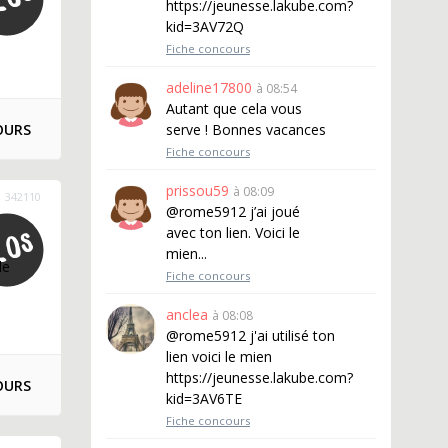
https://jeunesse.lakube.com?
kid=3AV72Q
Fiche concours
adeline17800
à 08:54
Autant que cela vous
OURS
serve ! Bonnes vacances
Fiche concours
prissou59
à 08:09
342110
@rome5912 j’ai joué
avec ton lien. Voici le
mien...
le
Fiche concours
anclea
à 08:08
@rome5912 j'ai utilisé ton
lien voici le mien
https://jeunesse.lakube.com?
OURS
kid=3AV6TE
Fiche concours