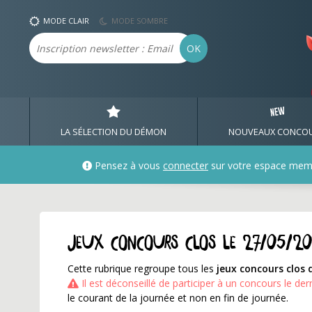
Jeux concours qui se te
MODE CLAIR
MODE SOMBRE
Email
OK
LA SÉLECTION DU DÉMON
NOUVEAUX CONCO
Pensez à vous
connecter
sur votre espace mem
Jeux concours clos le 27/05/2
Cette rubrique regroupe tous les
jeux concours clos 
Il est déconseillé de participer à un concours le der
le courant de la journée et non en fin de journée.