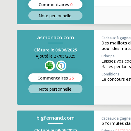
Commentaires
0
Note perso
nnelle
asmonaco.com
Cadeaux à gagne
Des maillots d
pour des match
Clôture le 06/06/2025
Ajouté le 27/05/2025
Principe
Laissez vos coo
⚠️ Les perdants
Conditions
Commentaires
26
Le concours est
Note perso
nnelle
bigfernand.com
Cadeaux à gagne
5 formules cl
Clôture le 09/06/2025
Principe
FACEBO