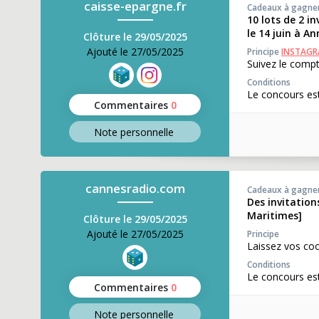
caisse-epargne.fr
Cadeaux à gagne
10 lots de 2 i
le 14 juin à A
Clôture le 29/05/2025
Ajouté le 27/05/2025
Principe
INSTAG
Suivez le compt
Conditions
Le concours est
Commentaires
0
Note perso
nnelle
cannesradio.com
Cadeaux à gagne
Des invitatio
Maritimes]
Clôture le 29/05/2025
Ajouté le 27/05/2025
Principe
Laissez vos co
Conditions
Le concours est
Commentaires
0
Note perso
nnelle