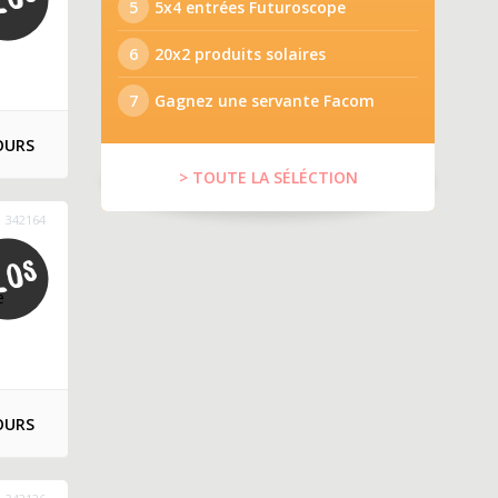
5
5x4 entrées Futuroscope
6
20x2 produits solaires
7
Gagnez une servante Facom
OURS
> TOUTE LA SÉLÉCTION
342164
e
OURS