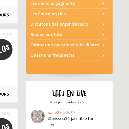
Les démons gagnants
Les Concours clos
OURS
Discutons des organisateurs
Bourse aux lots
342118
Estimation questions subsidiaires
Questions fréquentes
LDDJ EN LIVE
OURS
Mis à jour toutes les 5min
babe88
à 08:59
342121
@prissou59 jai utilise ton
lien