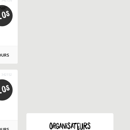
342126
nol"
OURS
342152
ORGANISATEURS
OURS