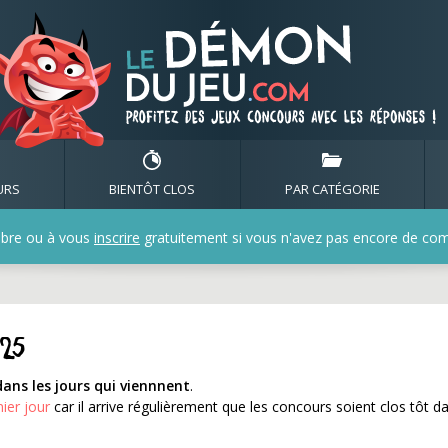
rminent le 27/05/2025
URS
BIENTÔT CLOS
PAR CATÉGORIE
bre ou à vous
inscrire
gratuitement si vous n'avez pas encore de compt
025
dans les jours qui viennnent
.
nier jour
car il arrive régulièrement que les concours soient clos tôt d