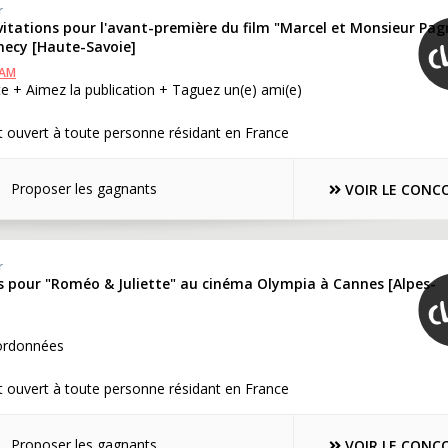
r
nvitations pour l'avant-première du film "Marcel et Monsieur Pag
nnecy [Haute-Savoie]
RAM
e + Aimez la publication + Taguez un(e) ami(e)
 ouvert à toute personne résidant en France
Proposer les gagnants
VOIR LE CONC
r
ns pour "Roméo & Juliette" au cinéma Olympia à Cannes [Alpes-
ordonnées
 ouvert à toute personne résidant en France
Proposer les gagnants
VOIR LE CONC