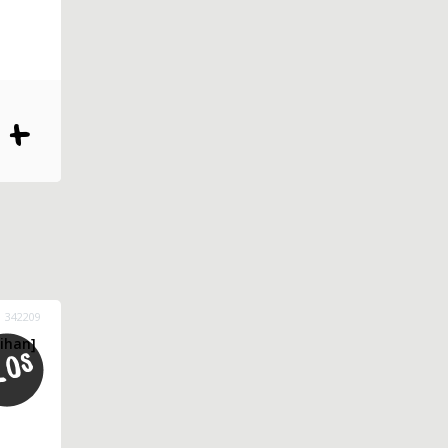
342209
ihan]