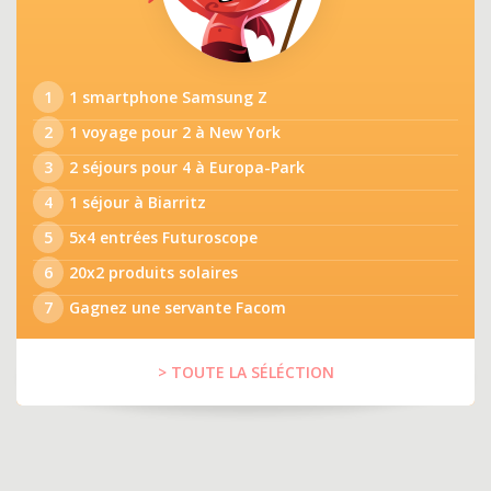
1
1 smartphone Samsung Z
2
1 voyage pour 2 à New York
3
2 séjours pour 4 à Europa-Park
4
1 séjour à Biarritz
5
5x4 entrées Futuroscope
6
20x2 produits solaires
7
Gagnez une servante Facom
> TOUTE LA SÉLÉCTION