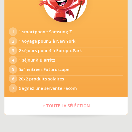
1
1 smartphone Samsung Z
2
1 voyage pour 2 à New York
3
2 séjours pour 4 à Europa-Park
4
1 séjour à Biarritz
5
5x4 entrées Futuroscope
6
20x2 produits solaires
7
Gagnez une servante Facom
> TOUTE LA SÉLÉCTION