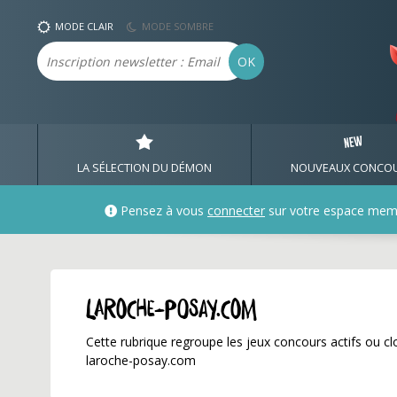
laroche-posay.com ✅ Ga
MODE CLAIR
MODE SOMBRE
Email
OK
LA SÉLECTION DU DÉMON
NOUVEAUX CONCO
Pensez à vous
connecter
sur votre espace mem
laroche-posay.com
Cette rubrique regroupe les jeux concours actifs ou clo
laroche-posay.com