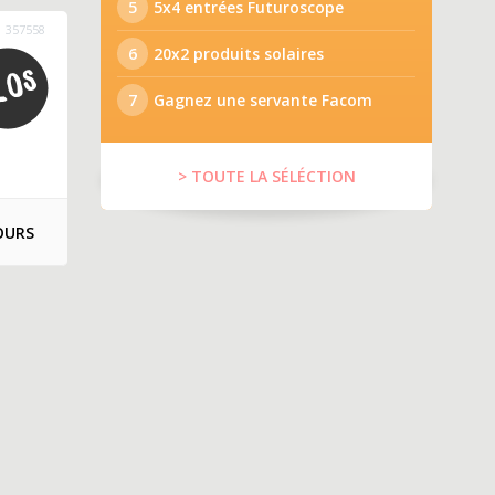
5
5x4 entrées Futuroscope
357558
6
20x2 produits solaires
7
Gagnez une servante Facom
> TOUTE LA SÉLÉCTION
OURS