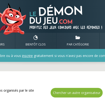
gnez de nombreux cadea
URS
BIENTÔT CLOS
PAR CATÉGORIE
bre ou à vous
inscrire
gratuitement si vous n'avez pas encore de compt
s organisés par le site
Chercher un autre organisateur