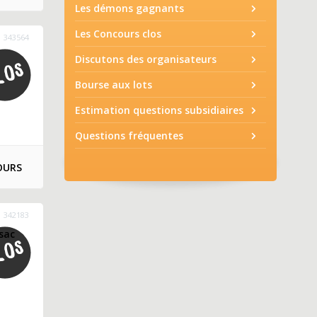
Les démons gagnants
Les Concours clos
343564
Discutons des organisateurs
Bourse aux lots
Estimation questions subsidiaires
Questions fréquentes
OURS
342183
sac