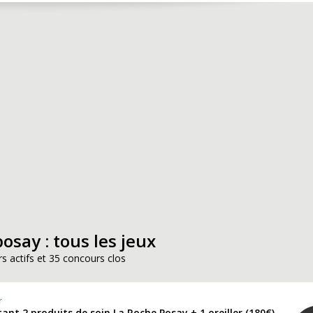
osay : tous les jeux
s actifs et 35 concours clos
r
ant 2 produits de soin La Roche Posay + 1 oreiller (180€)