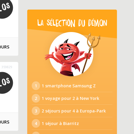
LA SÉLECTION DU DÉMON
OURS
359829
1
1 smartphone Samsung Z
2
1 voyage pour 2 à New York
3
2 séjours pour 4 à Europa-Park
OURS
4
1 séjour à Biarritz