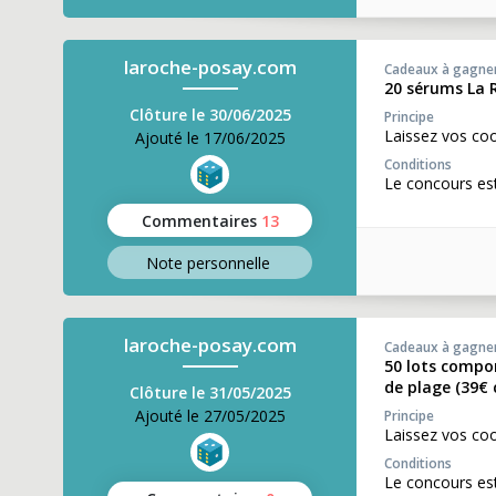
laroche-posay.com
Cadeaux à gagne
20 sérums La 
Clôture le 30/06/2025
Principe
Laissez vos co
Ajouté le 17/06/2025
Conditions
Le concours est
Commentaires
13
Note perso
nnelle
laroche-posay.com
Cadeaux à gagne
50 lots compo
de plage (39€
Clôture le 31/05/2025
Ajouté le 27/05/2025
Principe
Laissez vos co
Conditions
Le concours es