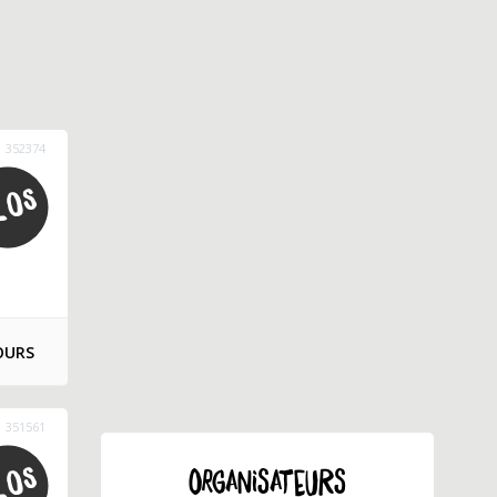
352374
OURS
351561
ORGANISATEURS