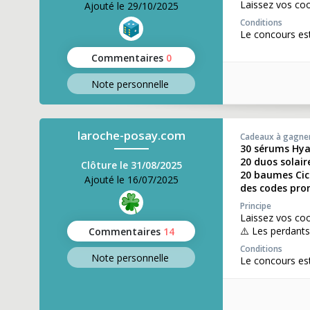
Laissez vos co
Ajouté le 29/10/2025
Conditions
Le concours est
Commentaires
0
Note perso
nnelle
laroche-posay.com
Cadeaux à gagne
30 sérums Hya
20 duos solair
Clôture le 31/08/2025
20 baumes Cic
Ajouté le 16/07/2025
des codes pro
Principe
Laissez vos coo
⚠️ Les perdant
Commentaires
14
Conditions
Note perso
nnelle
Le concours est