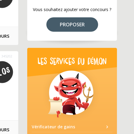
Vous souhaitez ajouter votre concours ?
PROPOSER
OURS
345202
LES SERVICES DU DÉMON
Vérificateur de gains
OURS