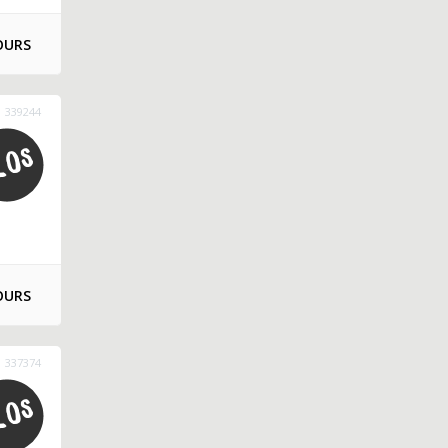
OURS
339244
OURS
337374