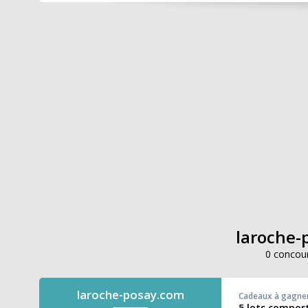
laroche-p
0 concour
laroche-posay.com
Cadeaux à gagne
5 lots comport