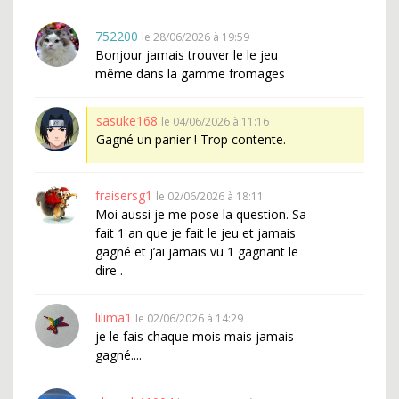
752200
le 28/06/2026 à 19:59
Bonjour jamais trouver le le jeu
même dans la gamme fromages
sasuke168
le 04/06/2026 à 11:16
Gagné un panier ! Trop contente.
fraisersg1
le 02/06/2026 à 18:11
Moi aussi je me pose la question. Sa
fait 1 an que je fait le jeu et jamais
gagné et j’ai jamais vu 1 gagnant le
dire .
lilima1
le 02/06/2026 à 14:29
je le fais chaque mois mais jamais
gagné....