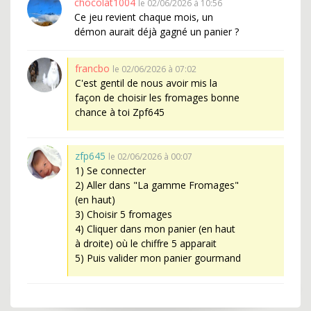
chocolat1004
le 02/06/2026 à 10:56
Ce jeu revient chaque mois, un
démon aurait déjà gagné un panier ?
francbo
le 02/06/2026 à 07:02
C'est gentil de nous avoir mis la
façon de choisir les fromages bonne
chance à toi Zpf645
zfp645
le 02/06/2026 à 00:07
1) Se connecter
2) Aller dans "La gamme Fromages"
(en haut)
3) Choisir 5 fromages
4) Cliquer dans mon panier (en haut
à droite) où le chiffre 5 apparait
5) Puis valider mon panier gourmand