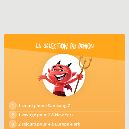
LA SÉLECTION DU DÉMON
1
1 smartphone Samsung Z
2
1 voyage pour 2 à New York
3
2 séjours pour 4 à Europa-Park