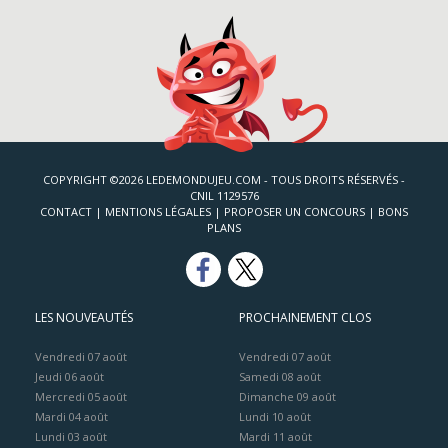
COPYRIGHT ©2026 LEDEMONDUJEU.COM - TOUS DROITS RÉSERVÉS -
CNIL 1129576
CONTACT
|
MENTIONS LÉGALES
|
PROPOSER UN CONCOURS
|
BONS
PLANS
LES NOUVEAUTÉS
PROCHAINEMENT CLOS
Vendredi 07 août
Vendredi 07 août
Jeudi 06 août
Samedi 08 août
Mercredi 05 août
Dimanche 09 août
Mardi 04 août
Lundi 10 août
Lundi 03 août
Mardi 11 août