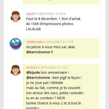
zupot
le 08/12/2021 à 13:24
Pour le 8 décembre: 1 Bon d'achat
de 150€ d'impressions photos
LALALAB
chtiblonde
le 07/12/2021 à 17:39
on pense à vous miss sac alias
@berrichonne
!!!
roro23
le 07/12/2021 à 17:23
@bijude
bon anniversaire !
@berrichonne
: bien pigé la leçon !
je ne joue pas ! hihihiiiiii
mais au fait, comme je lis souvent
ton amour des sacs, petite curiosité :
tu en as combien ? MDR
bonne chance à vous 2 et à tout le
monde !