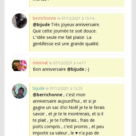
berrichonne
le 07/12/2021 à 15:14
@bijude
Très joyeux anniversaire.
Que cette journée te soit douce.
L''idée seule me fait plaisir. La
gentillesse est une grande qualité.
minmat
le 07/12/2021 à 14:17
Bon anniversaire
@bijude
;-)
bijude
le 07/12/2021 à 13:25
@berrichonne
, c'est mon
anniversaire aujourd'hui , et si je
gagne un sac d'ici Noêl je te le ferais
savoir , et je te le montrerais, et si il
te plait , je te l'offrirais , frais de
ports compris , c'est promis , et peu
importe sa valeur , le ♥ n'a pas de