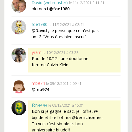
David (webmaster)
le 11/12/2021 à 11:31
ok merci
@foe1980
foe1980
le 11/12/2021 à 08:41
@David
, je pense que ce n'est pas
un IG "Vous êtes bien inscrit"
yram
le 10/12/2021 à 03:28
Pour le 10/12 : une doudoune
femme Calvin Klein
mb974
le 09/12/2021 à 09:41
@mb974
fcn4444
le 08/12/2021 à 15:01
Bon si je gagne le sac, je l'offre, @
bijude et il te l'offrira
@berrichonne
.
Tu vois c'est simple et bon
anniversaire bijude!!!