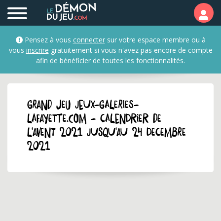
Pensez à vous
connecter
sur votre espace membre ou à
vous
inscrire
gratuitement si vous n'avez pas encore de compte
afin de bénéficier de toutes les fonctionnalités.
GRAND JEU jeux-galeries-
lafayette.com - Calendrier de
l'Avent 2021 jusqu'au 24 decembre
2021