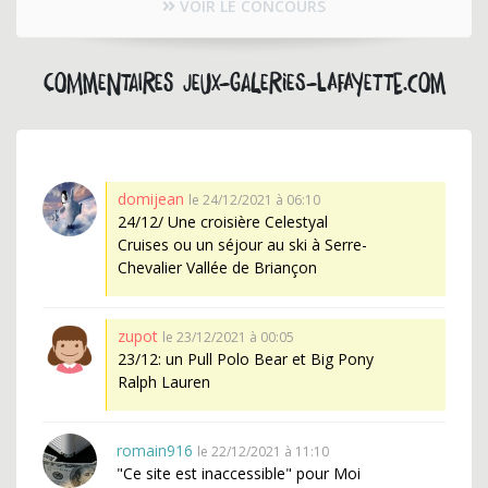
VOIR LE CONCOURS
Commentaires jeux-galeries-lafayette.com
domijean
le 24/12/2021 à 06:10
24/12/ Une croisière Celestyal
Cruises ou un séjour au ski à Serre-
Chevalier Vallée de Briançon
zupot
le 23/12/2021 à 00:05
23/12: un Pull Polo Bear et Big Pony
Ralph Lauren
romain916
le 22/12/2021 à 11:10
"Ce site est inaccessible" pour Moi