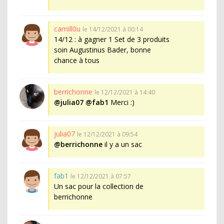
camill0u
le 14/12/2021 à 00:14
14/12 : à gagner 1 Set de 3 produits
soin Augustinus Bader, bonne
chance à tous
berrichonne
le 12/12/2021 à 14:40
@julia07
@fab1
Merci :)
julia07
le 12/12/2021 à 09:54
@berrichonne
il y a un sac
fab1
le 12/12/2021 à 07:57
Un sac pour la collection de
berrichonne