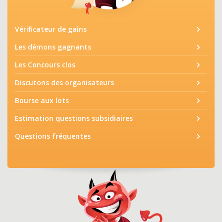
Vérificateur de gains
Les démons gagnants
Les Concours clos
Discutons des organisateurs
Bourse aux lots
Estimation questions subsidiaires
Questions fréquentes