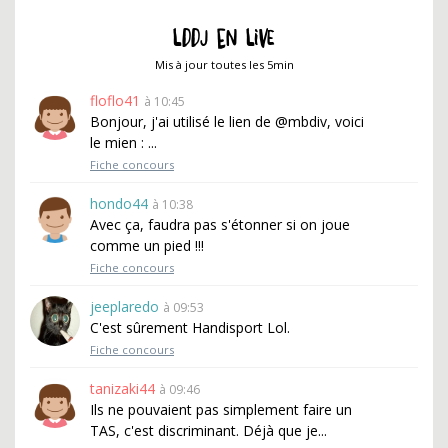
LDDJ EN LIVE
Mis à jour toutes les 5min
floflo41
à 10:45
Bonjour, j'ai utilisé le lien de @mbdiv, voici
le mien : ...
Fiche concours
hondo44
à 10:38
Avec ça, faudra pas s'étonner si on joue
comme un pied !!!
Fiche concours
jeeplaredo
à 09:53
C'est sûrement Handisport Lol.
Fiche concours
tanizaki44
à 09:46
Ils ne pouvaient pas simplement faire un
TAS, c'est discriminant. Déjà que je...