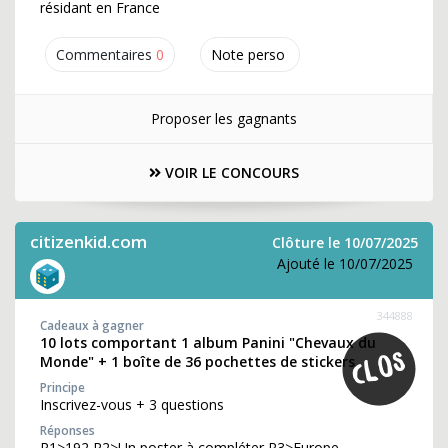
résidant en France
Commentaires
0
Note perso
Proposer les gagnants
VOIR LE CONCOURS
citizenkid.com
Clôture le 10/07/2025
Ajouté le 10/07/2025
344888
Cadeaux à gagner
10 lots comportant 1 album Panini "Chevaux du
Monde" + 1 boîte de 36 pochettes de stickers
Principe
Inscrivez-vous + 3 questions
Réponses
R1>192 R2>Un poster à compléter R3>Europe,