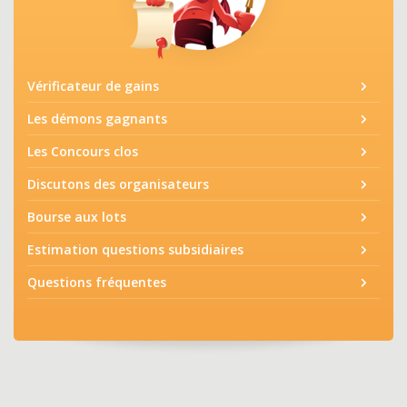
Vérificateur de gains
Les démons gagnants
Les Concours clos
Discutons des organisateurs
Bourse aux lots
Estimation questions subsidiaires
Questions fréquentes