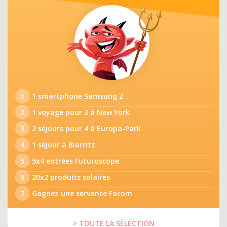
1
1 smartphone Samsung Z
2
1 voyage pour 2 à New York
3
2 séjours pour 4 à Europa-Park
4
1 séjour à Biarritz
5
5x4 entrées Futuroscope
6
20x2 produits solaires
7
Gagnez une servante Facom
> TOUTE LA SÉLÉCTION