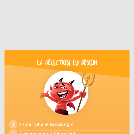
LA SÉLECTION DU DÉMON
1
1 smartphone Samsung Z
2
1 voyage pour 2 à New York