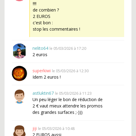
!!!!
de combien ?
2 EUROS
c'est bon :
stop les commentaires !
nelito64
le 05/03/2026 à 17:20
2 euros
superkiwi
le 05/03/2026 à 12:30
Idem 2 euros !
astluktin67
le 05/03/2026 à 11:23
Un peu léger le bon de réduction de
2 € vaut mieux attendre les promos
des grandes surfaces ;-)))
jiji
le 05/03/2026 à 10:48
2 EUROS aussi