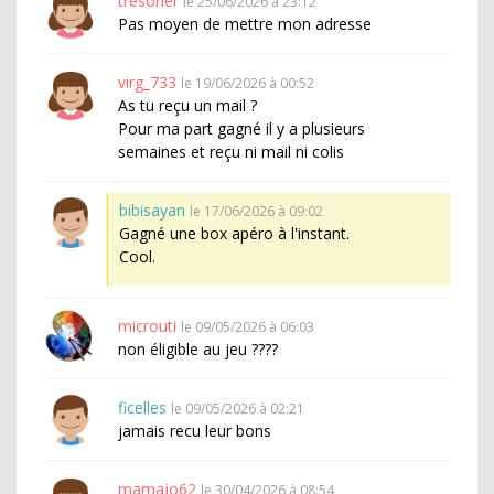
tresorier
le 25/06/2026 à 23:12
Pas moyen de mettre mon adresse
virg_733
le 19/06/2026 à 00:52
As tu reçu un mail ?
Pour ma part gagné il y a plusieurs
semaines et reçu ni mail ni colis
bibisayan
le 17/06/2026 à 09:02
Gagné une box apéro à l'instant.
Cool.
microuti
le 09/05/2026 à 06:03
non éligible au jeu ????
ficelles
le 09/05/2026 à 02:21
jamais recu leur bons
mamajo62
le 30/04/2026 à 08:54