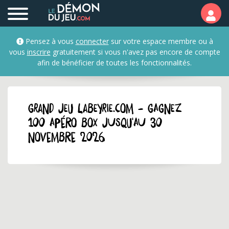
Pensez à vous
connecter
sur votre espace membre ou à
vous
inscrire
gratuitement si vous n'avez pas encore de compte
afin de bénéficier de toutes les fonctionnalités.
GRAND JEU labeyrie.com - Gagnez
100 Apéro Box jusqu'au 30
novembre 2026