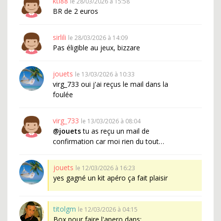
kti88
le 28/03/2026 à 15:58
BR de 2 euros
sirlili
le 28/03/2026 à 14:09
Pas éligible au jeux, bizzare
jouets
le 13/03/2026 à 10:33
virg_733 oui j'ai reçus le mail dans la
foulée
virg_733
le 13/03/2026 à 08:04
@jouets
tu as reçu un mail de
confirmation car moi rien du tout…
jouets
le 12/03/2026 à 16:23
yes gagné un kit apéro ça fait plaisir
titolgm
le 12/03/2026 à 04:15
Box pour faire l'apero dans: