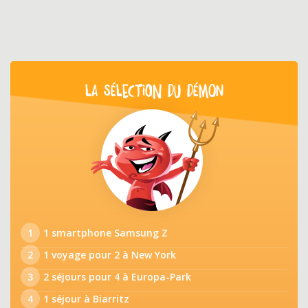
LA SÉLECTION DU DÉMON
1
1 smartphone Samsung Z
2
1 voyage pour 2 à New York
3
2 séjours pour 4 à Europa-Park
4
1 séjour à Biarritz