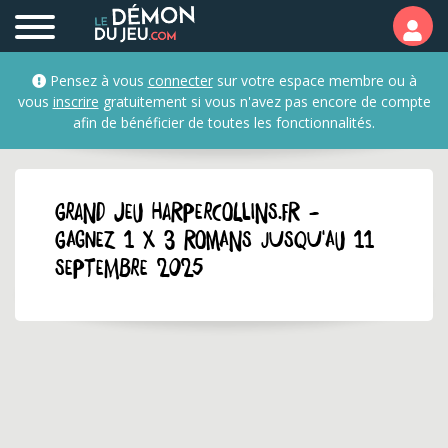
Pensez à vous
connecter
sur votre espace membre ou à
vous
inscrire
gratuitement si vous n'avez pas encore de compte
afin de bénéficier de toutes les fonctionnalités.
GRAND JEU harpercollins.fr -
Gagnez 1 x 3 romans jusqu'au 11
septembre 2025