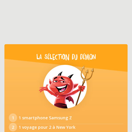
LA SÉLECTION DU DÉMON
1
1 smartphone Samsung Z
2
1 voyage pour 2 à New York