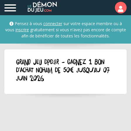
Pensez à vous
connecter
sur votre espace membre ou à
vous
inscrire
gratuitement si vous n'avez pas encore de compte
afin de bénéficier de toutes les fonctionnalités.
GRAND JEU dpd.fr - Gagnez 1 bon
d'achat Noham de 50€ jusqu'au 07
juin 2026