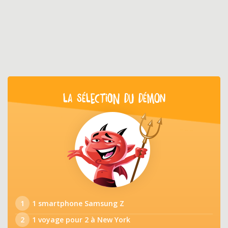
LA SÉLECTION DU DÉMON
1
1 smartphone Samsung Z
2
1 voyage pour 2 à New York