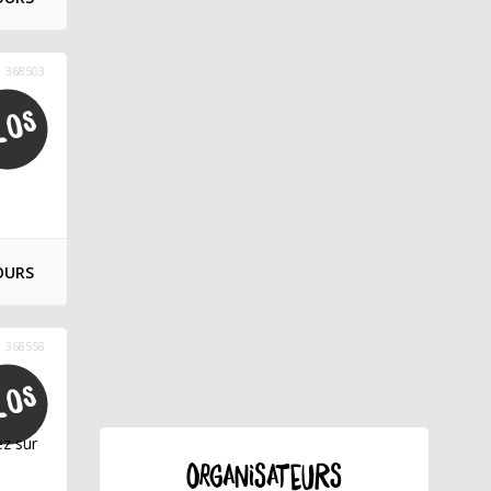
368503
OURS
368558
a
ez sur
ORGANISATEURS