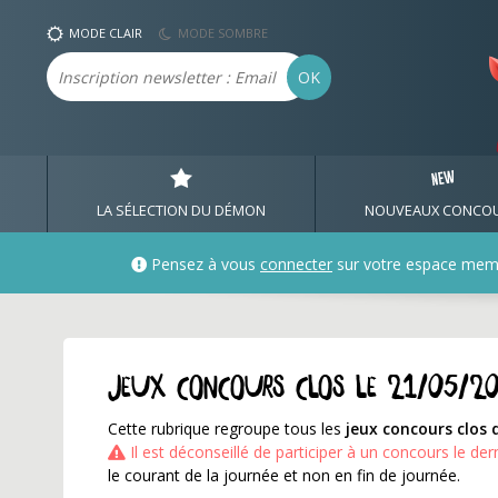
Jeux concours qui se te
MODE CLAIR
MODE SOMBRE
Email
OK
LA SÉLECTION DU DÉMON
NOUVEAUX CONCO
Pensez à vous
connecter
sur votre espace mem
Jeux concours clos le 21/05/2
Cette rubrique regroupe tous les
jeux concours clos 
Il est déconseillé de participer à un concours le der
le courant de la journée et non en fin de journée.