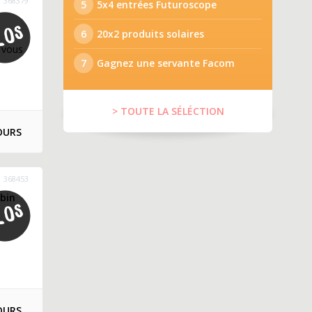
368379
5
5x4 entrées Futuroscope
6
20x2 produits solaires
 vous
7
Gagnez une servante Facom
> TOUTE LA SÉLÉCTION
OURS
368453
lbin
OURS