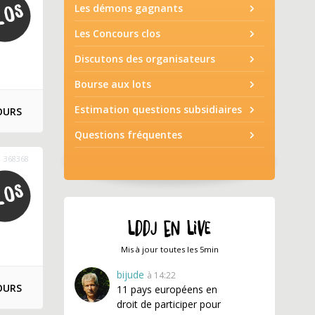
Les démons gagnants
Les Concours clos
Discutons des organisateurs
Bourse aux lots
Estimation questions subsidiaires
OURS
Questions fréquentes
368368
LDDJ EN LIVE
Mis à jour toutes les 5min
bijude
à 14:22
OURS
11 pays européens en
droit de participer pour