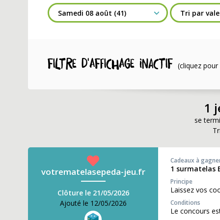
Filtre d'affichage INACTIF
(cliquez pour 
1 
se term
Tr
Cadeaux à gagne
1 surmatelas 
votrematelasepeda-jeu.fr
Principe
Laissez vos co
Clôture le 21/05/2026
Ajouté le 12/05/2026
Conditions
Le concours est