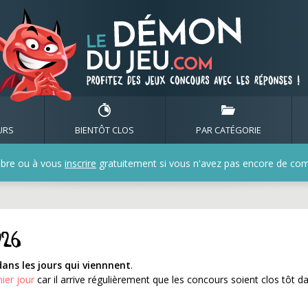
rminent le 21/05/2026
URS
BIENTÔT CLOS
PAR CATÉGORIE
bre ou à vous
inscrire
gratuitement si vous n'avez pas encore de compt
026
dans les jours qui viennnent
.
nier jour
car il arrive régulièrement que les concours soient clos tôt d