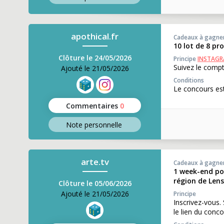
apothical.fr
Cadeaux à gagne
10 lot de 8 pr
Clôture le 24/05/2026
Principe
INSTAG
Suivez le compt
Ajouté le 21/05/2026
Conditions
Le concours est
Commentaires
0
Note perso
nnelle
arte.tv
Cadeaux à gagne
1 week-end pou
région de Lens
Clôture le 05/06/2026
Ajouté le 21/05/2026
Principe
Inscrivez-vous.
le lien du conco