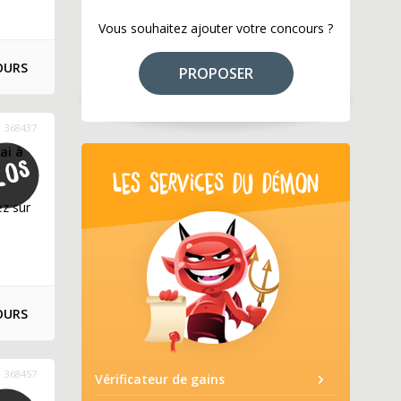
Vous souhaitez ajouter votre concours ?
OURS
PROPOSER
368437
ai à
LES SERVICES DU DÉMON
ez sur
OURS
368457
Vérificateur de gains