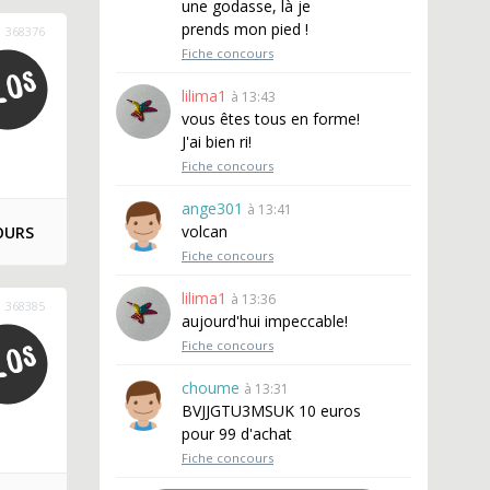
une godasse, là je
prends mon pied !
368376
Fiche concours
lilima1
à 13:43
vous êtes tous en forme!
J'ai bien ri!
Fiche concours
ange301
à 13:41
volcan
OURS
Fiche concours
lilima1
à 13:36
368385
aujourd'hui impeccable!
Fiche concours
choume
à 13:31
BVJJGTU3MSUK 10 euros
pour 99 d'achat
Fiche concours