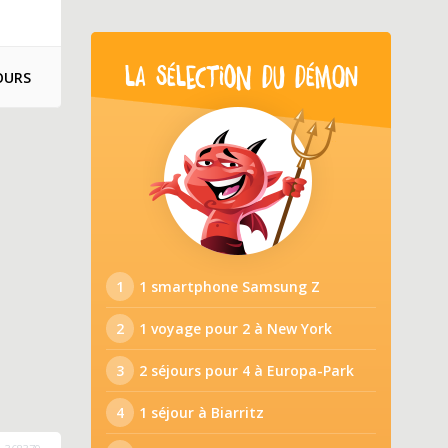
LA SÉLECTION DU DÉMON
OURS
1
1 smartphone Samsung Z
2
1 voyage pour 2 à New York
3
2 séjours pour 4 à Europa-Park
4
1 séjour à Biarritz