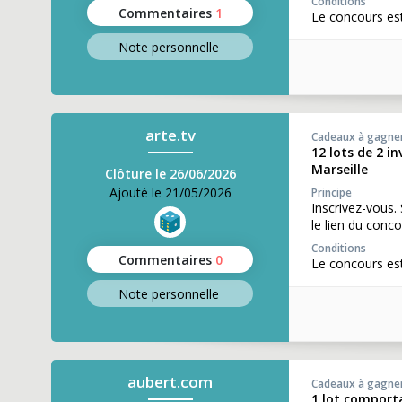
Conditions
Commentaires
1
Le concours es
Note perso
nnelle
arte.tv
Cadeaux à gagne
12 lots de 2 i
Marseille
Clôture le 26/06/2026
Ajouté le 21/05/2026
Principe
Inscrivez-vous.
le lien du conco
Conditions
Commentaires
0
Le concours es
Note perso
nnelle
aubert.com
Cadeaux à gagne
1 lot comporta