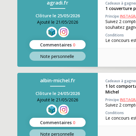
agradi.fr
Cadeaux à gagne
1 couverture p
Clôture le 25/05/2026
Principe
INSTAG
Suivez 2 compt
Ajouté le 21/05/2026
souhaitez gagner
Conditions
Le concours est
Commentaires
0
Note perso
nnelle
albin-michel.fr
Cadeaux à gagne
1 lot comporta
Michel
Clôture le 24/05/2026
Ajouté le 21/05/2026
Principe
INSTAG
Suivez 2 compte
Conditions
Le concours est
Commentaires
0
Note perso
nnelle