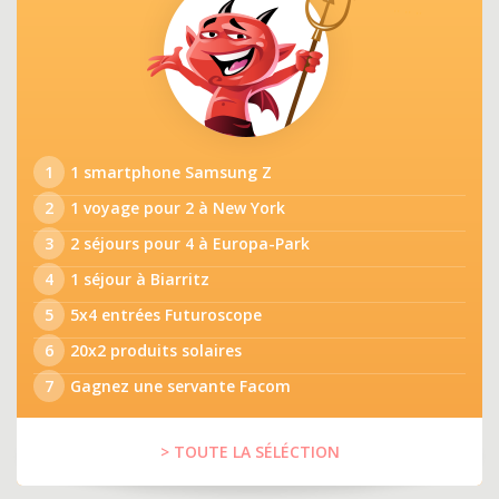
1
1 smartphone Samsung Z
2
1 voyage pour 2 à New York
3
2 séjours pour 4 à Europa-Park
4
1 séjour à Biarritz
5
5x4 entrées Futuroscope
6
20x2 produits solaires
7
Gagnez une servante Facom
> TOUTE LA SÉLÉCTION