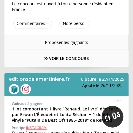
Le concours est ouvert à toute personne résidant en
France
Commentaires
0
Note perso
Proposer les gagnants
VOIR LE CONCOURS
editionsdelamartiniere.fr
Clôture le 27/11/2025
Ajouté le 26/11/2025
353973
Cadeaux à gagner
1 lot comportant 1 livre "Renaud. Le livre" dédicacé
par Erwan L’Éléouet et Lolita Séchan + 1 double
vinyle "Putain De Best Of! 1985-2019" de Renaud
Principe
INSTAGRAM
Suivez 3 comptes + Aimez la publication + Taguez un(e)