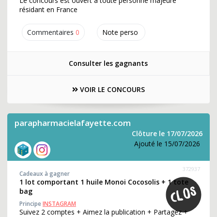
Le concours est ouvert à toute personne majeure
résidant en France
Commentaires
0
Note perso
Consulter les gagnants
VOIR LE CONCOURS
parapharmacielafayette.com
Clôture le 17/07/2026
Ajouté le 15/07/2026
372937
Cadeaux à gagner
1 lot comportant 1 huile Monoi Cocosolis + 1 tote
bag
Principe
INSTAGRAM
Suivez 2 comptes + Aimez la publication + Partagez +