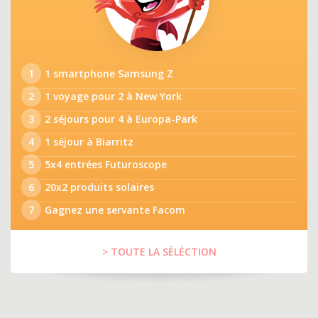
1
1 smartphone Samsung Z
2
1 voyage pour 2 à New York
3
2 séjours pour 4 à Europa-Park
4
1 séjour à Biarritz
5
5x4 entrées Futuroscope
6
20x2 produits solaires
7
Gagnez une servante Facom
> TOUTE LA SÉLÉCTION