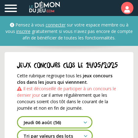
Jeux concours qui se te
Pensez à vous
connecter
sur votre espace membre ou à
vous
inscrire
gratuitement si vous n'avez pas encore de compte
afin de bénéficier de toutes les fonctionnalités.
Jeux concours clos le 14/05/2025
Cette rubrique regroupe tous les
jeux concours
clos dans les jours qui viennnent
.
Il est déconseillé de participer à un concours le
dernier jour
car il arrive régulièrement que les
concours soient clos tôt dans le courant de la
journée et non en fin de journée.