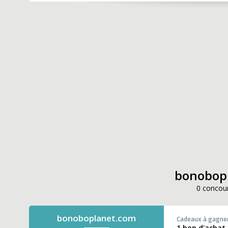
bonobopl
0 concour
bonoboplanet.com
Cadeaux à gagne
1 bon d'achat