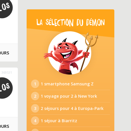
LA SÉLECTION DU DÉMON
OURS
369531
1
1 smartphone Samsung Z
2
1 voyage pour 2 à New York
3
2 séjours pour 4 à Europa-Park
4
1 séjour à Biarritz
OURS