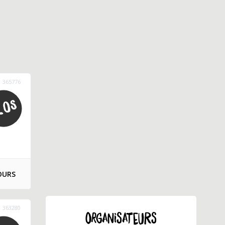
365776
OURS
363280
ORGANISATEURS