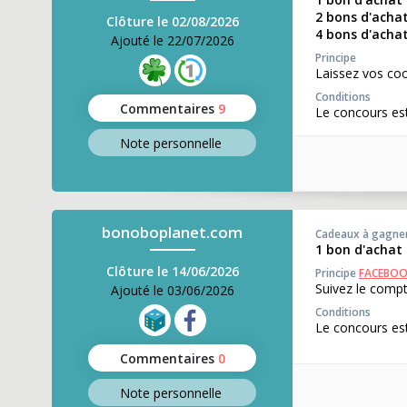
2 bons d'acha
Clôture le 02/08/2026
4 bons d'acha
Ajouté le 22/07/2026
Principe
Laissez vos coo
Conditions
Commentaires
9
Le concours est
Note perso
nnelle
bonoboplanet.com
Cadeaux à gagne
1 bon d'achat
Clôture le 14/06/2026
Principe
FACEBO
Suivez le compt
Ajouté le 03/06/2026
Conditions
Le concours est
Commentaires
0
Note perso
nnelle