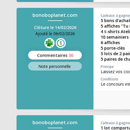
bonoboplanet.com
Cadeaux à gagne
5 bons d'acha
5 affiches "Tu
Clôture le 14/02/2026
4 t-shirts Atel
Ajouté le 06/02/2026
10 semainiers
6 affiches
5 porte-clés
5 lots de 2 pa
Commentaires
36
5 paires de ch
Note perso
nnelle
Principe
Laissez vos coo
Conditions
Le concours est
bonoboplanet.com
Cadeaux à gagne
1 lot comporta