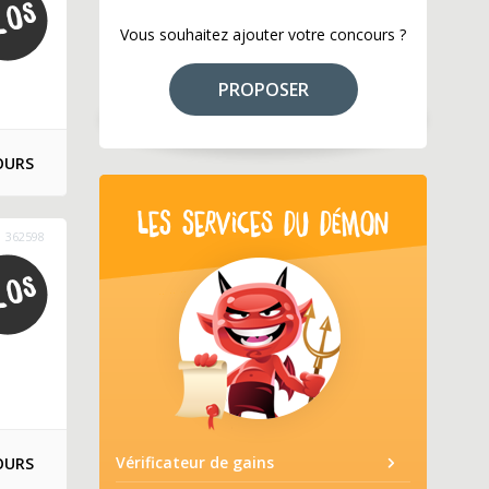
Vous souhaitez ajouter votre concours ?
PROPOSER
OURS
LES SERVICES DU DÉMON
362598
Vérificateur de gains
OURS