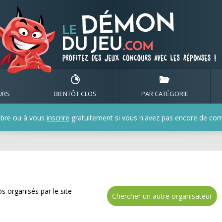
gnez de nombreux cadea
URS
BIENTÔT CLOS
PAR CATÉGORIE
bre ou à vous
inscrire
gratuitement si vous n'avez pas encore de compt
s organisés par le site
Chercher un autre organisateur