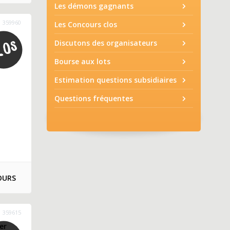
Les démons gagnants
359960
Les Concours clos
Discutons des organisateurs
Bourse aux lots
Estimation questions subsidiaires
Questions fréquentes
OURS
359615
er