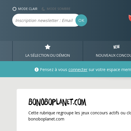
bonoboplanet.com ✅ Ga
MODE CLAIR
MODE SOMBRE
Email
OK
LA SÉLECTION DU DÉMON
NOUVEAUX CONCO
Pensez à vous
connecter
sur votre espace mem
bonoboplanet.com
Cette rubrique regroupe les jeux concours actifs ou clo
bonoboplanet.com