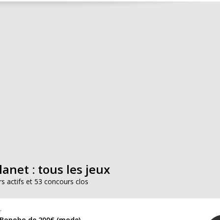
anet : tous les jeux
s actifs et 53 concours clos
r
 Bonobo de 200€ (mode)