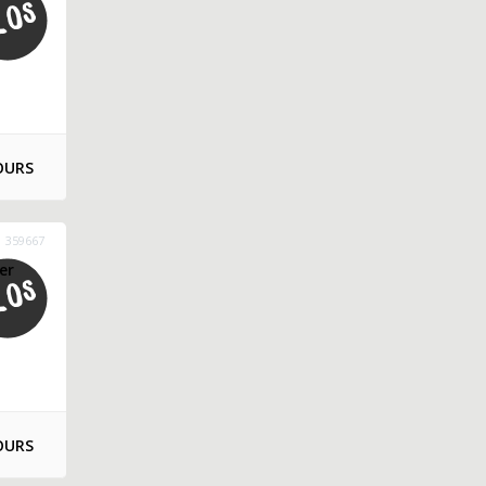
OURS
359667
er
OURS