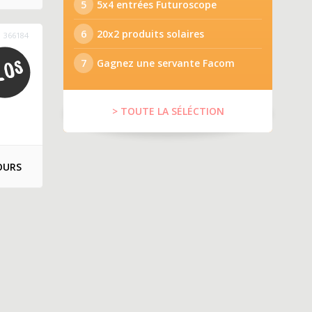
5
5x4 entrées Futuroscope
6
20x2 produits solaires
366184
7
Gagnez une servante Facom
> TOUTE LA SÉLÉCTION
OURS