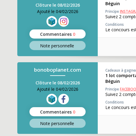
Béguin
Clôture le 08/02/2026
Ajouté le 04/02/2026
Principe
INSTAG
Suivez 2 compte
Conditions
Le concours est
Commentaires
0
Note perso
nnelle
bonoboplanet.com
Cadeaux à gagne
1 lot comporta
Béguin
Clôture le 08/02/2026
Ajouté le 04/02/2026
Principe
FACEBO
Suivez 2 compte
Conditions
Le concours est
Commentaires
0
Note perso
nnelle