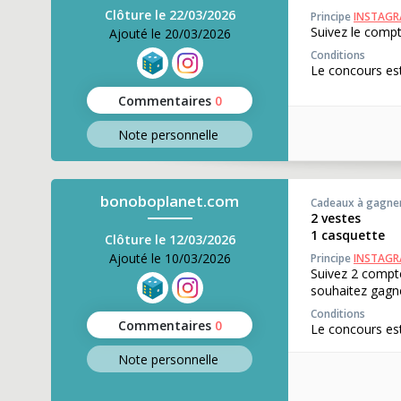
Clôture le 22/03/2026
Principe
INSTAG
Suivez le compt
Ajouté le 20/03/2026
Conditions
Le concours est
Commentaires
0
Note perso
nnelle
bonoboplanet.com
Cadeaux à gagne
2 vestes
1 casquette
Clôture le 12/03/2026
Ajouté le 10/03/2026
Principe
INSTAG
Suivez 2 compt
souhaitez gagn
Conditions
Commentaires
0
Le concours est
Note perso
nnelle