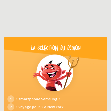
LA SÉLECTION DU DÉMON
1
1 smartphone Samsung Z
2
1 voyage pour 2 à New York