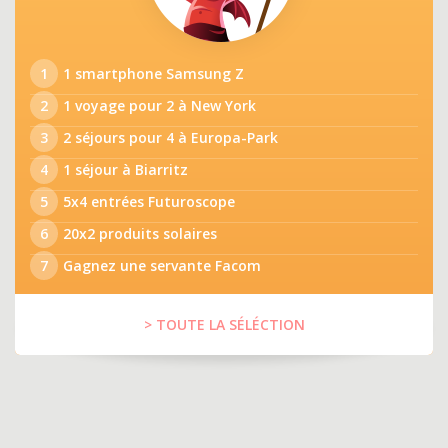
1
1 smartphone Samsung Z
2
1 voyage pour 2 à New York
3
2 séjours pour 4 à Europa-Park
4
1 séjour à Biarritz
5
5x4 entrées Futuroscope
6
20x2 produits solaires
7
Gagnez une servante Facom
> TOUTE LA SÉLÉCTION