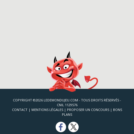
COPYRIGHT ©2026 LEDEMONDUJEU.COM - TOUS DROITS RÉSERVÉS -
CNIL 1129576
CONTACT
|
MENTIONS LÉGALES
|
PROPOSER UN CONCOURS
|
BONS
PLANS