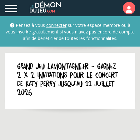
Pensez à vous
connecter
sur votre espace membre ou à
vous
inscrire
gratuitement si vous n'avez pas encore de compte
afin de bénéficier de toutes les fonctionnalités.
GRAND JEU lamontagne.fr - Gagnez
2 x 2 invitations pour le concert
de Katy Perry jusqu'au 11 juillet
2026