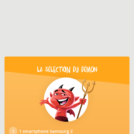
LA SÉLECTION DU DÉMON
1
1 smartphone Samsung Z