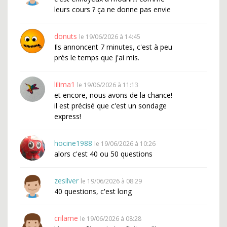
leurs cours ? ça ne donne pas envie
donuts
le 19/06/2026 à 14:45
Ils annoncent 7 minutes, c'est à peu
près le temps que j'ai mis.
lilima1
le 19/06/2026 à 11:13
et encore, nous avons de la chance!
il est précisé que c'est un sondage
express!
hocine1988
le 19/06/2026 à 10:26
alors c'est 40 ou 50 questions
zesilver
le 19/06/2026 à 08:29
40 questions, c'est long
crilame
le 19/06/2026 à 08:28