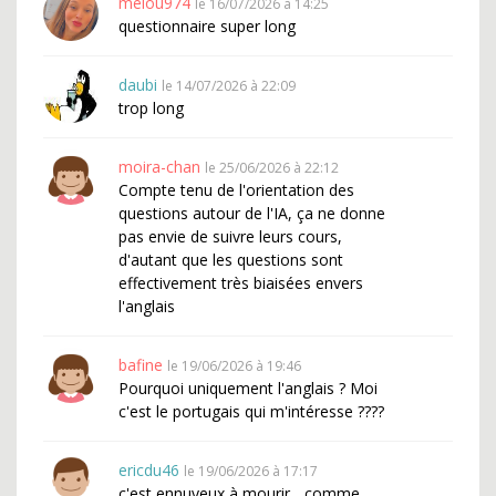
melou974
le 16/07/2026 à 14:25
questionnaire super long
daubi
le 14/07/2026 à 22:09
trop long
moira-chan
le 25/06/2026 à 22:12
Compte tenu de l'orientation des
questions autour de l'IA, ça ne donne
pas envie de suivre leurs cours,
d'autant que les questions sont
effectivement très biaisées envers
l'anglais
bafine
le 19/06/2026 à 19:46
Pourquoi uniquement l'anglais ? Moi
c'est le portugais qui m'intéresse ????
ericdu46
le 19/06/2026 à 17:17
c'est ennuyeux à mourir... comme