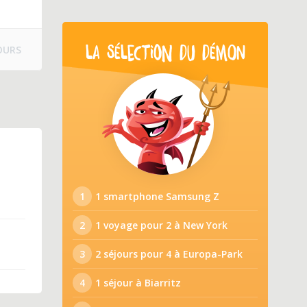
OURS
LA SÉLECTION DU DÉMON
1
1 smartphone Samsung Z
2
1 voyage pour 2 à New York
3
2 séjours pour 4 à Europa-Park
4
1 séjour à Biarritz