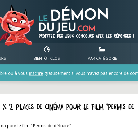
URS
BIENTÔT CLOS
PAR CATÉGORIE
bre ou à vous
inscrire
gratuitement si vous n'avez pas encore de compt
 x 2 places de cinéma pour le film "Permis de
éma pour le film "Permis de détruire"