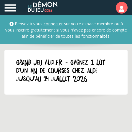
Pensez à vous
connecter
sur votre espace membre ou à
vous
inscrire
gratuitement si vous n'avez pas encore de compte
afin de bénéficier de toutes les fonctionnalités.
GRAND JEU aldi.fr - Gagnez 1 lot
d'un an de courses chez Aldi
jusqu'au 14 juillet 2026