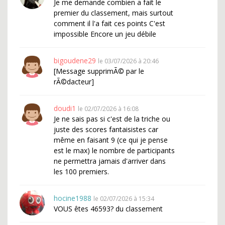
Je me demande combien a fait le
premier du classement, mais surtout
comment il l'a fait ces points C'est
impossible Encore un jeu débile
bigoudene29
le 03/07/2026 à 20:46
[Message supprimÃ© par le
rÃ©dacteur]
doudi1
le 02/07/2026 à 16:08
Je ne sais pas si c'est de la triche ou
juste des scores fantaisistes car
même en faisant 9 (ce qui je pense
est le max) le nombre de participants
ne permettra jamais d'arriver dans
les 100 premiers.
hocine1988
le 02/07/2026 à 15:34
VOUS êtes 46593? du classement