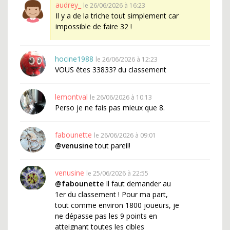
audrey_
le 26/06/2026 à 16:23
Il y a de la triche tout simplement car
impossible de faire 32 !
hocine1988
le 26/06/2026 à 12:23
VOUS êtes 33833? du classement
lemontval
le 26/06/2026 à 10:13
Perso je ne fais pas mieux que 8.
fabounette
le 26/06/2026 à 09:01
@venusine
tout pareil!
venusine
le 25/06/2026 à 22:55
@fabounette
Il faut demander au
1er du classement ! Pour ma part,
tout comme environ 1800 joueurs, je
ne dépasse pas les 9 points en
atteignant toutes les cibles