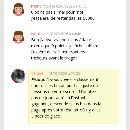
marie1950
le 02/07/2026 à 15:00
6 poins pas si mal pour moi
j'essaierai de rester das les 50000
whatev
le 02/07/2026 à 04:48
Bon j'arrive vraiment pas à faire
mieux que 9 points, je lâche l'affaire.
J'espère qu'ils élimineront les
tricheurs avant le tirage !
calove
le 01/07/2026 à 23:00
@doudi1
vous voyez le classement
une fois les tirs au but finis juste en
dessous de votre score . N'oubliez
pas de jouer après à l'instant
gagnant , descendez plus bas dans la
page après votre résultat où il y a les
3 pots de glace .