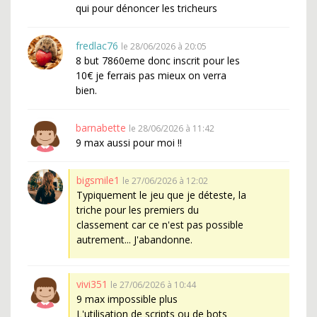
qui pour dénoncer les tricheurs
fredlac76
le 28/06/2026 à 20:05
8 but 7860eme donc inscrit pour les
10€ je ferrais pas mieux on verra
bien.
barnabette
le 28/06/2026 à 11:42
9 max aussi pour moi !!
bigsmile1
le 27/06/2026 à 12:02
Typiquement le jeu que je déteste, la
triche pour les premiers du
classement car ce n'est pas possible
autrement... J'abandonne.
vivi351
le 27/06/2026 à 10:44
9 max impossible plus
L'utilisation de scripts ou de bots