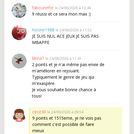
fabounette
le 24/06/2026 à 13:46
9 réussi et ce sera mon max :)
hocine1988
le 24/06/2026 à 11:52
JE SUIS NUL ACE JEUX JE SUIS PAS
MBAPPE
lilima1
le 24/06/2026 à 11:41
2 points et je n'ai même pas envie de
m'améliorer en rejouant.
Typiquement le genre de jeu qui
m'exaspère.
Je vous souhaite bonne chance à
tous!
cece30
le 24/06/2026 à 09:54
9 points et 1515eme, je ne vois pas
comment c'est possible de faire
mieux