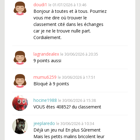
doudi1
le 01/07/2026 à 13:46
Bonjour à toutes et à tous. Pourriez
vous me dire où trouver le
classement cité dans les échanges
car je ne le trouve nulle part.
Cordialement.
lagrandealex
le 30/06/2026 à 20:35
9 points aussi
mumu6259
le 30/06/2026 à 17:51
Bloqué à 9 points
hocine1988
le 30/06/2026 à 15:38
VOUS êtes 40852? du classement
jeeplaredo
le 30/06/2026 à 10:34
Déjà un jeu nul En plus Sûrement
Mais les petits malins bricolent leur