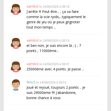
xamitol
le 24/06/2026 à 08:18
J'arrête !!! Peut être... , ça va faire
comme la scie ryobi,...typiquement le
genre de jeu où je peux grignoter
tout mon temps ...
xamitol
le 24/06/2026 à 08:16
et ben non, je suis encore là ;-) , 7
points , 11000ème...
xamitol
le 24/06/2026 à 08:07
25000ème avec 4 points. Je passe ...
feric5
le 24/06/2026 à 06:53
Joué et rejoué, toujours 2 points .. je
suis 29000eme !!!! j'abandonne,
bonne chance à vous