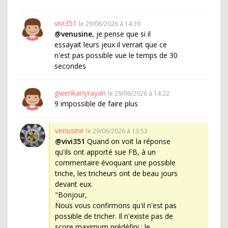
vivi351
le 29/06/2026 à 14:39
@venusine
, je pense que si il
essayait leurs jeux il verrait que ce
n'est pas possible vue le temps de 30
secondes
gwenkanyrayan
le 29/06/2026 à 14:22
9 impossible de faire plus
venusine
le 29/06/2026 à 13:53
@vivi351
Quand on voit la réponse
qu'ils ont apporté sue FB, à un
commentaire évoquant une possible
triche, les tricheurs ont de beau jours
devant eux.
"Bonjour,
Nous vous confirmons qu'il n'est pas
possible de tricher. Il n'existe pas de
score maximum prédéfini : le