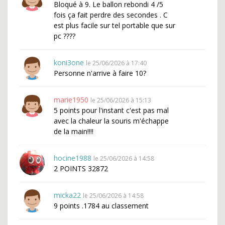
Bloqué à 9. Le ballon rebondi 4 /5
fois ça fait perdre des secondes . C
est plus facile sur tel portable que sur
pc ????
koni3one
le 25/06/2026 à 17:40
Personne n'arrive à faire 10?
marie1950
le 25/06/2026 à 15:13
5 points pour l'instant c'est pas mal
avec la chaleur la souris m'échappe
de la main!!!!
hocine1988
le 25/06/2026 à 14:58
2 POINTS 32872
micka22
le 25/06/2026 à 14:58
9 points .1784 au classement