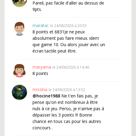
Pareil, pas facile d'aller au dessus de
9pts.
maratac
le 24/06/2026 à 20:55
8 points et 6831Je ne peux
absolument pas faire mieux. idem
que game 10. Ou alors jouer avec un
écran tactile peut être.
maryama
le 24/06/2026 à 14:46
8 points
misslna
le 24/06/2026 à 13:52
@hocine1988
Ne t'en fais pas, je
pense qu'on est nombreux à être
nuls à ce jeu. Perso, je n'arrive pas à
dépasser les 3 points !!! Bonne
chance en tous cas pour les autres
concours .