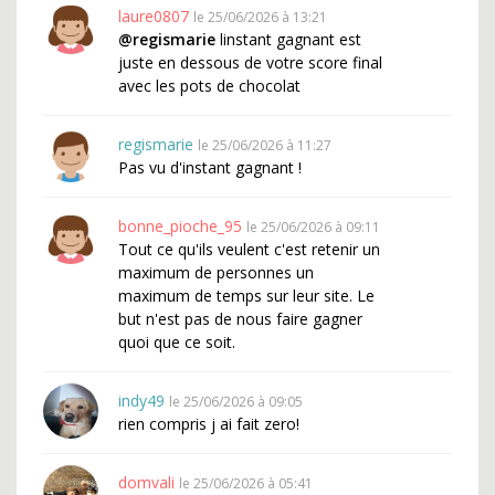
laure0807
le 25/06/2026 à 13:21
@regismarie
linstant gagnant est
juste en dessous de votre score final
avec les pots de chocolat
regismarie
le 25/06/2026 à 11:27
Pas vu d'instant gagnant !
bonne_pioche_95
le 25/06/2026 à 09:11
Tout ce qu'ils veulent c'est retenir un
maximum de personnes un
maximum de temps sur leur site. Le
but n'est pas de nous faire gagner
quoi que ce soit.
indy49
le 25/06/2026 à 09:05
rien compris j ai fait zero!
domvali
le 25/06/2026 à 05:41