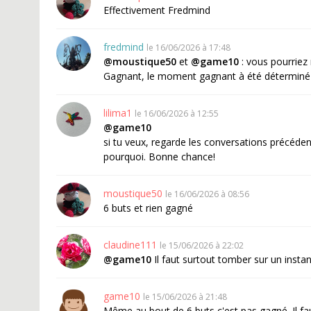
Effectivement Fredmind
fredmind
le 16/06/2026 à 17:48
@moustique50
et
@game10
: vous pourriez 
Gagnant, le moment gagnant à été déterminé par
lilima1
le 16/06/2026 à 12:55
@game10
si tu veux, regarde les conversations précédent
pourquoi. Bonne chance!
moustique50
le 16/06/2026 à 08:56
6 buts et rien gagné
claudine111
le 15/06/2026 à 22:02
@game10
Il faut surtout tomber sur un instan
game10
le 15/06/2026 à 21:48
Même au bout de 6 buts c'est pas gagné. Il fa