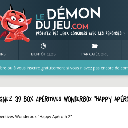
URS
BIENTÔT CLOS
PAR CATÉGORIE
bre ou à vous
inscrire
gratuitement si vous n'avez pas encore de compt
agnez 39 box apéritives Wonderbox "Happy Apér
éritives Wonderbox "Happy Apéro à 2"