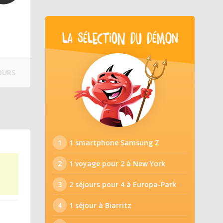
LA SÉLECTION DU DÉMON
OURS
1
1 smartphone Samsung Z
2
1 voyage pour 2 à New York
3
2 séjours pour 4 à Europa-Park
4
1 séjour à Biarritz