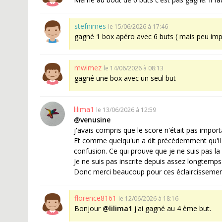
stefnimes
le 15/06/2026 à 17:46
gagné 1 box apéro avec 6 buts ( mais peu imp
mwimez
le 14/06/2026 à 08:13
gagné une box avec un seul but
lilima1
le 13/06/2026 à 12:59
@venusine
j'avais compris que le score n'était pas import
Et comme quelqu'un a dit précédemment qu'il f
confusion. Ce qui prouve que je ne suis pas l
Je ne suis pas inscrite depuis assez longtemps
Donc merci beaucoup pour ces éclaircissemen
florence8161
le 12/06/2026 à 18:16
Bonjour
@lilima1
j'ai gagné au 4 ème but.