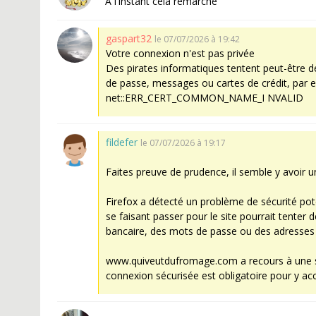
A l'instant cela remarche
gaspart32
le 07/07/2026 à 19:42
Votre connexion n'est pas privée
Des pirates informatiques tentent peut-être
de passe, messages ou cartes de crédit, par e
net::ERR_CERT_COMMON_NAME_I NVALID
fildefer
le 07/07/2026 à 19:17
Faites preuve de prudence, il semble y avoir 
Firefox a détecté un problème de sécurité p
se faisant passer pour le site pourrait tenter
bancaire, des mots de passe ou des adresses 
www.quiveutdufromage.com a recours à une str
connexion sécurisée est obligatoire pour y acc