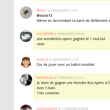
lilima1
le 19/06/2026 à 11:01
@outa13
Même en descendant ta barre de défilement sur 
cocotte58
le 18/06/2026 à 16:44
une wonderbox apero gagnée et 1 seul but
ravie
outa13
le 18/06/2026 à 11:37
Dur de jouer avec un ballon invisible!
lemontval
le 17/06/2026 à 12:15
Je viens de gagner une Wonder Box Apéro à l'i
Avec 5 buts.
Très contente.
moustique50
le 17/06/2026 à 09:26