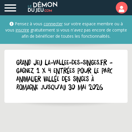
Pensez à vous
connecter
sur votre espace membre ou à
vous
inscrire
gratuitement si vous n'avez pas encore de compte
afin de bénéficier de toutes les fonctionnalités.
GRAND JEU la-vallee-des-singes.fr -
Gagnez 1 x 4 entrées pour le parc
animalier Vallée des Singes à
Romagne jusqu'au 30 mai 2026