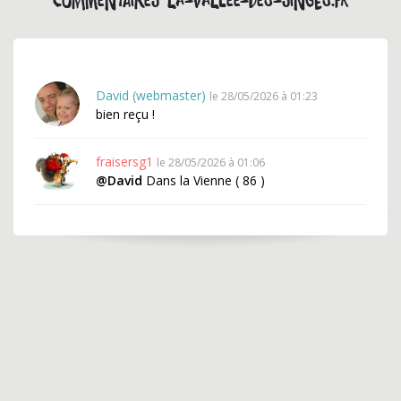
Commentaires la-vallee-des-singes.fr
David (webmaster)
le 28/05/2026 à 01:23
bien reçu !
fraisersg1
le 28/05/2026 à 01:06
@David
Dans la Vienne ( 86 )