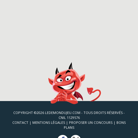
COPYRIGHT ©2026 LEDEMONDUJEU.COM - TOUS DROITS RÉSERVÉS -
CNIL 1129576
CONTACT
|
MENTIONS LÉGALES
|
PROPOSER UN CONCOURS
|
BONS
PLANS