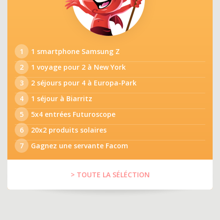
1
1 smartphone Samsung Z
2
1 voyage pour 2 à New York
3
2 séjours pour 4 à Europa-Park
4
1 séjour à Biarritz
5
5x4 entrées Futuroscope
6
20x2 produits solaires
7
Gagnez une servante Facom
> TOUTE LA SÉLÉCTION