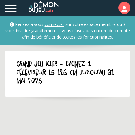
Pensez à vous
connecter
sur votre espace membre ou à
vous
inscrire
gratuitement si vous n'avez pas encore de compte
afin de bénéficier de toutes les fonctionnalités.
GRAND JEU ici.fr - Gagnez 1
téléviseur LG 126 cm jusqu'au 31
mai 2026