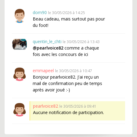
dom90
le 30/05/2026 à 14:25
Beau cadeau, mais surtout pas pour
du foot!
quentin_le_chti
le 30/05/2026 à 13:43
@pearlvoice82
comme a chaque
fois avec les concours de ici
emmapeel
le 30/05/2026 à 10:47
Bonjour pearlvoice82. J'ai reçu un
mail de confirmation peu de temps
après avoir joué :-)
pearlvoice82
le 30/05/2026 à 09:41
Aucune notification de participation.