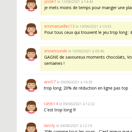
joole1
le 12/06/2021 à 14:43
je mets moins de temps pour manger une plaq
emmanuellec13
le 10/06/2021 à 10:33
Pour tous ceux qui trouvent le jeu trop long : il 
ennemonde
le 10/06/2021 à 09:40
GAGNE de savoureux moments chocolats, Vous r
semaines !
ann57
le 09/06/2021 à 16:35
trop long. 20% de réduction en ligne pas top
tahiti14
le 09/06/2021 à 12:22
C'est trop long !!!
lanoly
le 04/06/2021 à 12:19
20% comme tous les jours... C'est mieux que ri