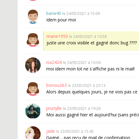
barw40
le 24/05/2021 à 15:09
Idem pour moi
marie1950
le 24/05/2021 à 10:58
juste une croix visible et gagné donc bug ????
isa2424
le 24/05/2021 à 10:04
moi idem mon lot ne s'affiche pas ni le mail!
bonou263
le 23/05/2021 à 23:13
Alors depuis quelques jours, je ne vois pas ce q
prunylle
le 23/05/2021 à 19:26
Moi aussi gagné hier et aujourd'hui (sans précis
jade
le 23/05/2021 à 15:45
Gagné.....pas reçu de mail de confirmation.