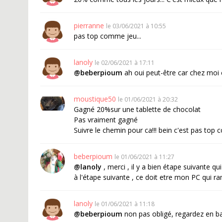
pierranne
le 03/06/2021 à 10:55
pas top comme jeu...
lanoly
le 02/06/2021 à 17:11
@beberpioum
ah oui peut-être car chez moi ça
moustique50
le 01/06/2021 à 20:32
Gagné 20%sur une tablette de chocolat
Pas vraiment gagné
Suivre le chemin pour ca!!! bein c'est pas top
beberpioum
le 01/06/2021 à 11:27
@lanoly
, merci , il y a bien étape suivante q
à l'étape suivante , ce doit etre mon PC qui 
lanoly
le 01/06/2021 à 11:18
@beberpioum
non pas obligé, regardez en ba