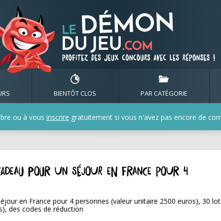
URS
BIENTÔT CLOS
PAR CATÉGORIE
bre ou à vous
inscrire
gratuitement si vous n'avez pas encore de compt
cadeau pour un séjour en France pour 4
jour en France pour 4 personnes (valeur unitaire 2500 euros), 30 lot
s), des codes de réduction