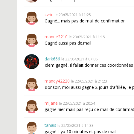
cvrin
le 23/05/2021 à 11:25
Gagné... mais pas de mail de confirmation.
manue2210
le 23/05/2021 à 11:15
Gagné aussi pas de.mail
dark666
le 23/05/2021 à 07:06
Idem gagné, il fallait donner ces coordonné
mandy42220
le 22/05/2021 à 21:23
Bonsoir, moi aussi gagné 2 jours d'affilée, je 
mijane
le 22/05/2021 à 20:54
gagné hier mais pas reçu de mail de confirmati
tanais
le 22/05/2021 à 14:33
gagné il ya 10 minutes et pas de mail