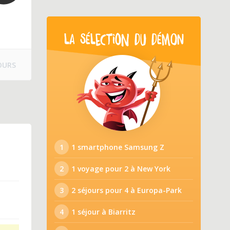
LA SÉLECTION DU DÉMON
OURS
1
1 smartphone Samsung Z
2
1 voyage pour 2 à New York
3
2 séjours pour 4 à Europa-Park
4
1 séjour à Biarritz