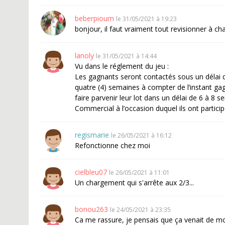
beberpioum
le 31/05/2021 à 19:23
bonjour, il faut vraiment tout revisionner à cha
lanoly
le 31/05/2021 à 14:44
Vu dans le réglement du jeu :
Les gagnants seront contactés sous un délai 
quatre (4) semaines à compter de l’instant gagn
faire parvenir leur lot dans un délai de 6 à 8
Commercial à l’occasion duquel ils ont particip
regismarie
le 26/05/2021 à 16:12
Refonctionne chez moi
cielbleu07
le 26/05/2021 à 11:01
Un chargement qui s'arrête aux 2/3...
bonou263
le 24/05/2021 à 23:35
Ca me rassure, je pensais que ça venait de 