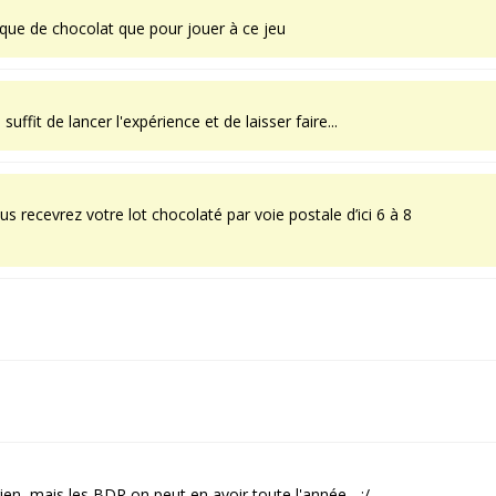
ue de chocolat que pour jouer à ce jeu
suffit de lancer l'expérience et de laisser faire...
ecevrez votre lot chocolaté par voie postale d’ici 6 à 8
en, mais les BDR on peut en avoir toute l'année... :/