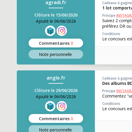
agradi.fr
Cadeaux à gagne
1 lot comporta
Clôture le 15/06/2026
Principe
INSTAG
Suivez 2 compt
Ajouté le 06/06/2026
préférez DR ou 
Conditions
Le concours est
Commentaires
0
Note perso
nnelle
angle.fr
Cadeaux à gagne
Des albums BD
Clôture le 29/06/2026
Principe
INSTAG
Commentez "un 
Ajouté le 06/06/2026
Conditions
Le concours est
Commentaires
0
Note perso
nnelle