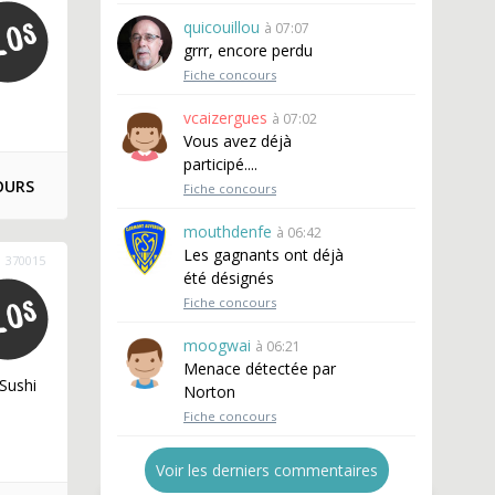
quicouillou
à 07:07
grrr, encore perdu
Fiche concours
vcaizergues
à 07:02
Vous avez déjà
participé....
OURS
Fiche concours
mouthdenfe
à 06:42
Les gagnants ont déjà
370015
été désignés
Fiche concours
moogwai
à 06:21
Menace détectée par
>Sushi
Norton
Fiche concours
Voir les derniers commentaires