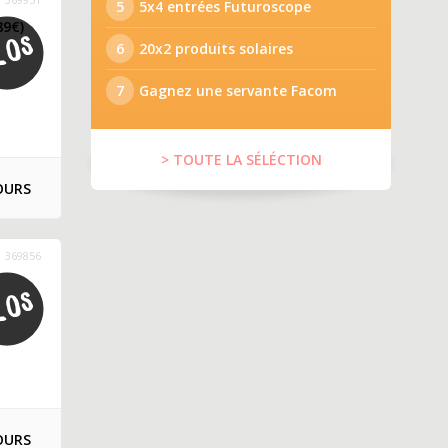
5
5x4 entrées Futuroscope
89€)
6
20x2 produits solaires
7
Gagnez une servante Facom
> TOUTE LA SÉLÉCTION
OURS
369856
OURS