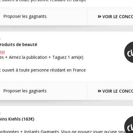
Proposer les gagnants
VOIR LE CONC
r
produits de beauté
RAM
s + Aimez la publication + Taguez 1 ami(e)
 ouvert à toute personne résidant en France
Proposer les gagnants
VOIR LE CONC
r
oins Kiehls (163€)
rdonnées + Instants Gagnants. Vous ne pouvez jouer qu'une seule fo