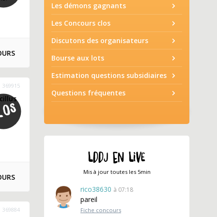
Les démons gagnants
Les Concours clos
Discutons des organisateurs
OURS
Bourse aux lots
Estimation questions subsidiaires
369915
Questions fréquentes
illus
LDDJ EN LIVE
Mis à jour toutes les 5min
OURS
rico38630
à 07:18
pareil
369884
Fiche concours