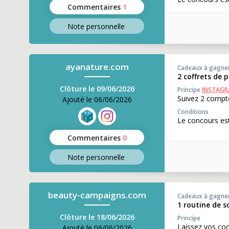
Commentaires
1
Note perso
nnelle
ayanature.com
Cadeaux à gagne
2 coffrets de 
Clôture le 09/06/2026
Principe
INSTAG
Suivez 2 compte
Ajouté le 06/06/2026
Conditions
Le concours est
Commentaires
0
Note perso
nnelle
beauty-campaigns.com
Cadeaux à gagne
1 routine de s
Clôture le 18/06/2026
Principe
Laissez vos coo
Ajouté le 06/06/2026