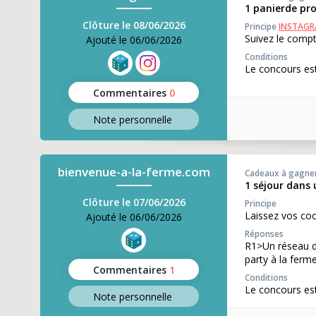
1 panierde pro
Clôture le 08/06/2026
Principe
INSTAG
Suivez le compt
Ajouté le 06/06/2026
Conditions
Le concours est
Commentaires
0
Note perso
nnelle
bienvenue-a-la-ferme.com
Cadeaux à gagne
1 séjour dans 
Clôture le 07/06/2026
Principe
Laissez vos co
Ajouté le 06/06/2026
Réponses
R1>Un réseau d’
party à la fer
Commentaires
1
Conditions
Le concours est
Note perso
nnelle