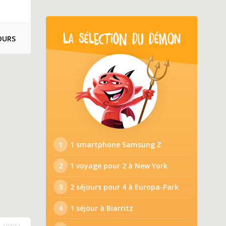
LA SÉLECTION DU DÉMON
OURS
1
1 smartphone Samsung Z
2
1 voyage pour 2 à New York
3
2 séjours pour 4 à Europa-Park
4
1 séjour à Biarritz
369951