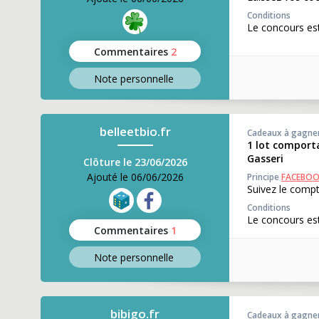
Conditions
Le concours est
Commentaires
2
Note perso
nnelle
belleetbio.fr
Cadeaux à gagne
1 lot comporta
Gasseri
Clôture le 23/06/2026
Ajouté le 06/06/2026
Principe
FACEBO
Suivez le comp
Conditions
Le concours est
Commentaires
1
Note perso
nnelle
bibigo.fr
Cadeaux à gagne