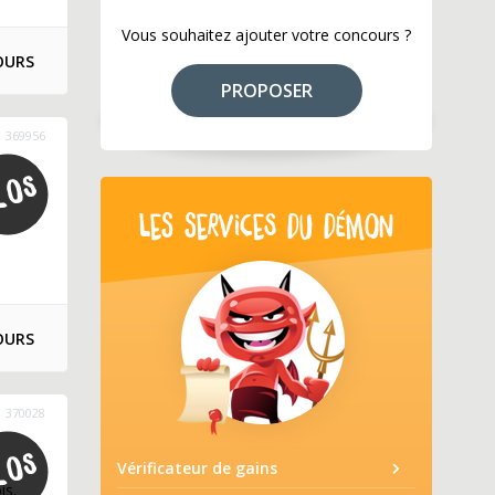
Vous souhaitez ajouter votre concours ?
OURS
PROPOSER
369956
LES SERVICES DU DÉMON
OURS
370028
Vérificateur de gains
is.