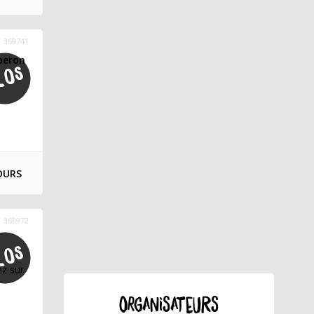
369741
uberon
OURS
369972
ez sur
ORGANISATEURS