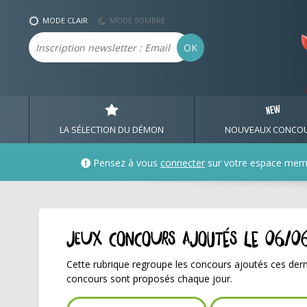
Nouveaux jeux concour
MODE CLAIR
MODE SOMBRE
Email
OK
LA SÉLECTION DU DÉMON
NOUVEAUX CONCO
Pensez à vous
connecter
sur votre espace mem
Jeux concours ajoutés le 06/0
Cette rubrique regroupe les concours ajoutés ces dern
concours sont proposés chaque jour.