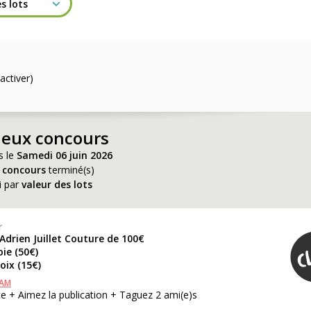
activer)
jeux concours
s le
Samedi 06 juin 2026
 concours
terminé(s)
i par
valeur des lots
r
Adrien Juillet Couture de 100€
oie (50€)
oix (15€)
RAM
e + Aimez la publication + Taguez 2 ami(e)s