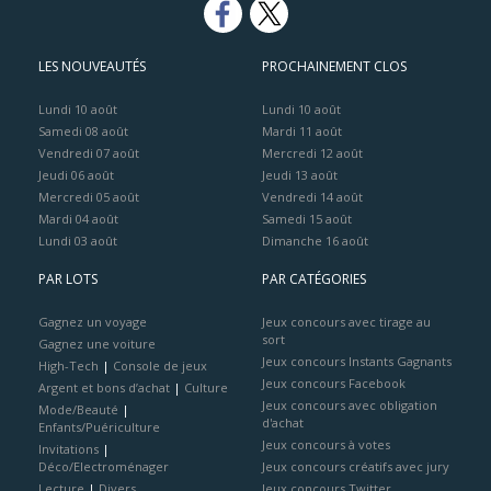
LES NOUVEAUTÉS
PROCHAINEMENT CLOS
Lundi 10 août
Lundi 10 août
Samedi 08 août
Mardi 11 août
Vendredi 07 août
Mercredi 12 août
Jeudi 06 août
Jeudi 13 août
Mercredi 05 août
Vendredi 14 août
Mardi 04 août
Samedi 15 août
Lundi 03 août
Dimanche 16 août
PAR LOTS
PAR CATÉGORIES
Gagnez un voyage
Jeux concours avec tirage au
sort
Gagnez une voiture
Jeux concours Instants Gagnants
High-Tech
|
Console de jeux
Jeux concours Facebook
Argent et bons d’achat
|
Culture
Jeux concours avec obligation
Mode/Beauté
|
d'achat
Enfants/Puériculture
Jeux concours à votes
Invitations
|
Déco/Electroménager
Jeux concours créatifs avec jury
Lecture
|
Divers
Jeux concours Twitter