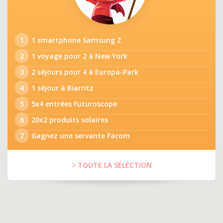
1
1 smartphone Samsung Z
2
1 voyage pour 2 à New York
3
2 séjours pour 4 à Europa-Park
4
1 séjour à Biarritz
5
5x4 entrées Futuroscope
6
20x2 produits solaires
7
Gagnez une servante Facom
> TOUTE LA SÉLÉCTION