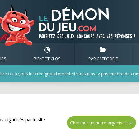
z de nombreux cadeaux 
URS
BIENTÔT CLOS
PAR CATÉGORIE
bre ou à vous
inscrire
gratuitement si vous n'avez pas encore de compt
s organisés par le site
Chercher un autre organisateur