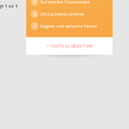
5
5x4 entrées Futuroscope
ge
1
sur
1
6
20x2 produits solaires
7
Gagnez une servante Facom
> TOUTE LA SÉLÉCTION