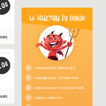
LA SÉLECTION DU DÉMON
OURS
367786
1
1 smartphone Samsung Z
2
1 voyage pour 2 à New York
3
2 séjours pour 4 à Europa-Park
OURS
4
1 séjour à Biarritz