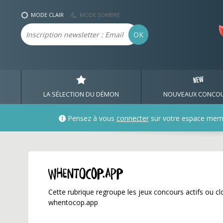
whentocop.app ✅ Gagne
MODE CLAIR
MODE SOMBRE
Email
OK
LA SÉLECTION DU DÉMON
NOUVEAUX CONCO
Pensez à vous
connecter
sur votre espace mem
whentocop.app
Cette rubrique regroupe les jeux concours actifs ou clo
whentocop.app