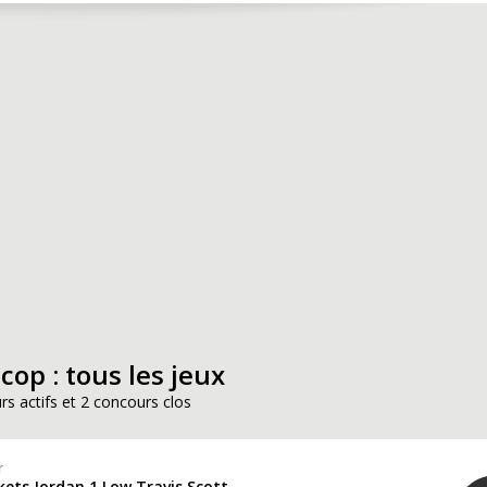
op : tous les jeux
rs actifs et 2 concours clos
r
kets Jordan 1 Low Travis Scott