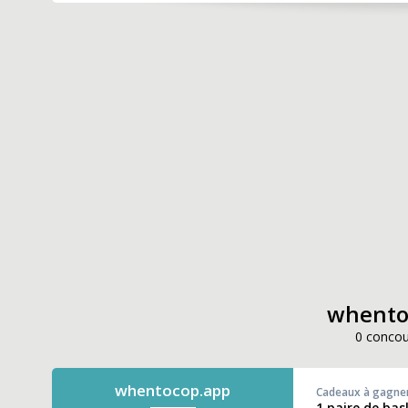
whentoc
0 concou
whentocop.app
Cadeaux à gagne
1 paire de bas