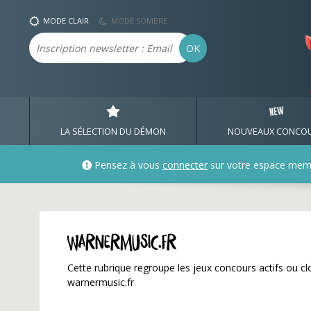
warnermusic.fr ✅ Gagne
MODE CLAIR
MODE SOMBRE
Email
OK
LA SÉLECTION DU DÉMON
NOUVEAUX CONCO
Pensez à vous
connecter
sur votre espace mem
warnermusic.fr
Cette rubrique regroupe les jeux concours actifs ou clo
warnermusic.fr