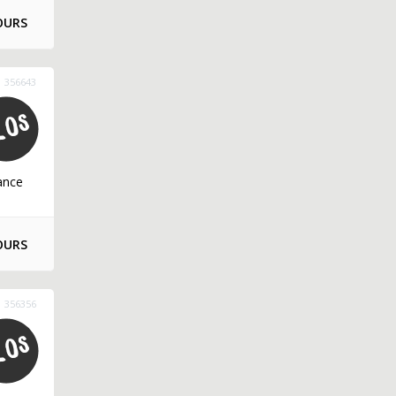
OURS
356643
ance
OURS
356356