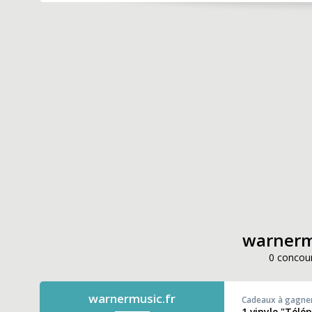
warnermu
0 concour
warnermusic.fr
Cadeaux à gagne
1 vinyle "Télé