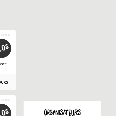
356819
ance
OURS
356820
ORGANISATEURS