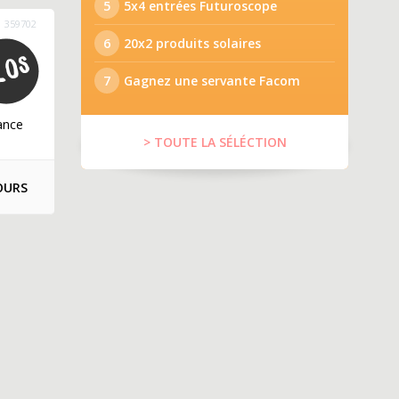
5
5x4 entrées Futuroscope
359702
6
20x2 produits solaires
7
Gagnez une servante Facom
ance
> TOUTE LA SÉLÉCTION
OURS