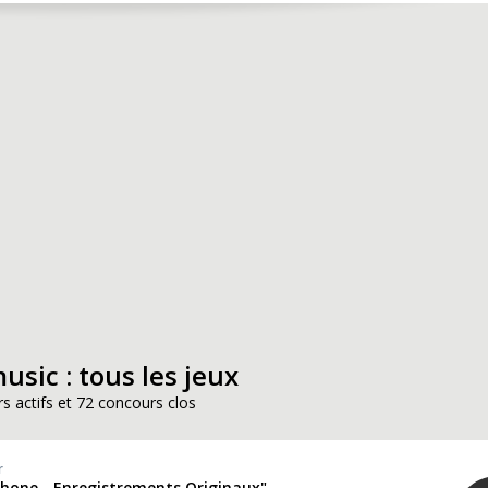
sic : tous les jeux
s actifs et 72 concours clos
r
phone - Enregistrements Originaux"