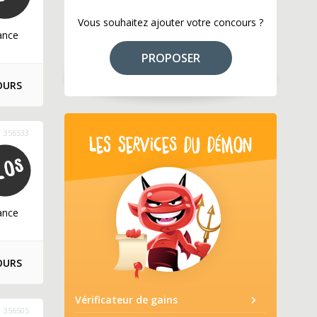
Vous souhaitez ajouter votre concours ?
ance
PROPOSER
OURS
356533
LES SERVICES DU DÉMON
ance
OURS
Vérificateur de gains
356505