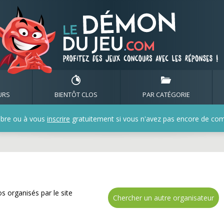
z de nombreux cadeaux 
URS
BIENTÔT CLOS
PAR CATÉGORIE
bre ou à vous
inscrire
gratuitement si vous n'avez pas encore de compt
s organisés par le site
Chercher un autre organisateur