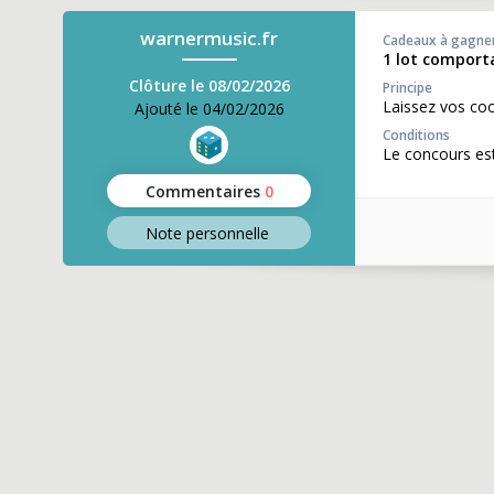
warnermusic.fr
Cadeaux à gagne
1 lot comporta
Clôture le 08/02/2026
Principe
Laissez vos co
Ajouté le 04/02/2026
Conditions
Le concours es
Commentaires
0
Note perso
nnelle