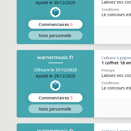
Laissez vos co
Ajouté le 30/12/2025
Conditions
Le concours es
Commentaires
0
Note perso
nnelle
warnermusic.fr
Cadeaux à gagne
1 coffret 18 v
Clôture le 31/12/2025
Principe
Laissez vos co
Ajouté le 29/12/2025
Conditions
Le concours es
Commentaires
5
Note perso
nnelle
warnermusic.fr