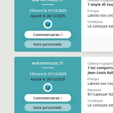
Cadeaux à gagne
1 vinyle 45 to
Clôture le 31/12/2025
Principe
Laissez vos co
Ajouté le 26/12/2025
Conditions
Le concours es
Commentaires
0
Note perso
nnelle
warnermusic.fr
Cadeaux à gagne
1 lot comporta
Jean-Louis Au
Clôture le 31/12/2025
Ajouté le 26/12/2025
Principe
Laissez vos co
Réponses
R1>caresser R2
Commentaires
1
Conditions
Le concours es
Note perso
nnelle