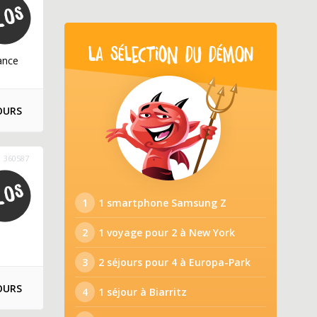
LA SÉLECTION DU DÉMON
ance
OURS
360587
1
1 smartphone Samsung Z
2
1 voyage pour 2 à New York
3
2 séjours pour 4 à Europa-Park
OURS
4
1 séjour à Biarritz