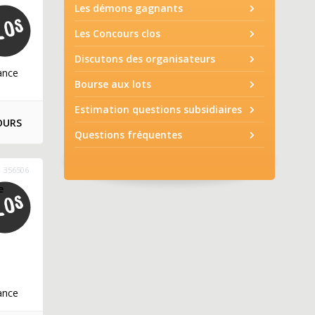
Les démons gagnants
Les Concours clos
Discutons des organisateurs
ance
Bourse aux lots
Estimation questions subsidiaires
OURS
Questions fréquentes
356506
e
ance