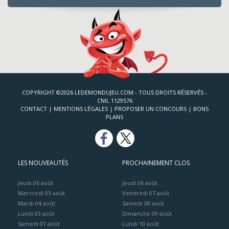
COPYRIGHT ©2026 LEDEMONDUJEU.COM - TOUS DROITS RÉSERVÉS -
CNIL 1129576
CONTACT
|
MENTIONS LÉGALES
|
PROPOSER UN CONCOURS
|
BONS
PLANS
LES NOUVEAUTÉS
PROCHAINEMENT CLOS
Jeudi 06 août
Jeudi 06 août
Mercredi 05 août
Vendredi 07 août
Mardi 04 août
Samedi 08 août
Lundi 03 août
Dimanche 09 août
Samedi 01 août
Lundi 10 août