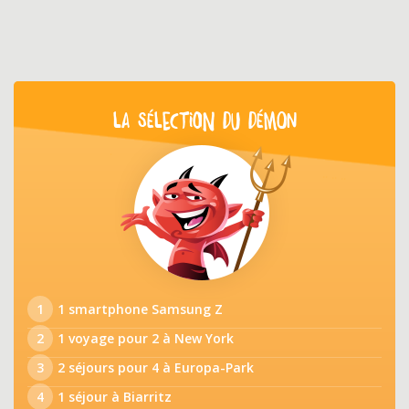
LA SÉLECTION DU DÉMON
1
1 smartphone Samsung Z
2
1 voyage pour 2 à New York
3
2 séjours pour 4 à Europa-Park
4
1 séjour à Biarritz