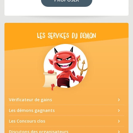
LES SERVICES DU DÉMON
Vérificateur de gains
Les démons gagnants
Les Concours clos
Discutons des organisateurs