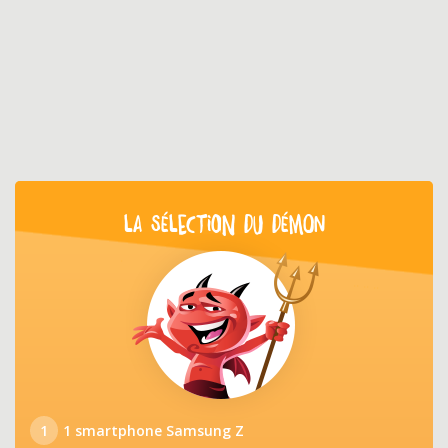
LA SÉLECTION DU DÉMON
1
1 smartphone Samsung Z