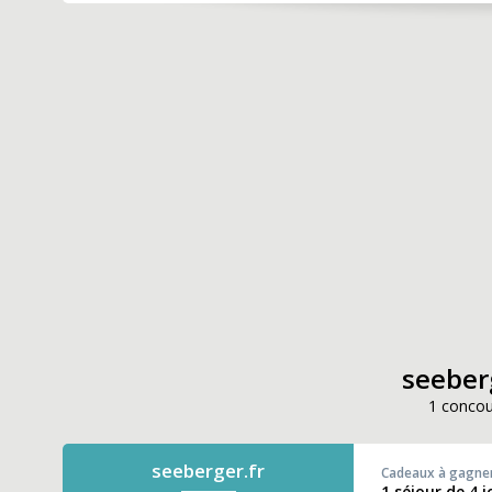
seeberg
1 concou
seeberger.fr
Cadeaux à gagne
1 séjour de 4 