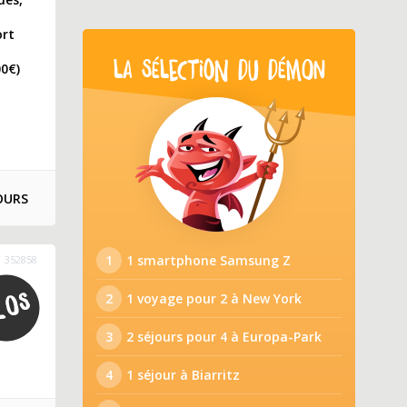
ort
LA SÉLECTION DU DÉMON
00€)
OURS
1
1 smartphone Samsung Z
352858
2
1 voyage pour 2 à New York
3
2 séjours pour 4 à Europa-Park
4
1 séjour à Biarritz