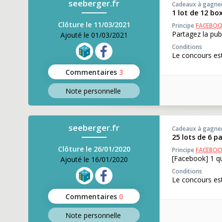
seeberger.fr
Cadeaux à gagne
1 lot de 12 bo
Clôture le 11/03/2021
Principe
FACEBO
Partagez la pub
Ajouté le 01/03/2021
Conditions
Le concours est
Commentaires
3
Note perso
nnelle
seeberger.fr
Cadeaux à gagne
25 lots de 6 p
Clôture le 26/01/2020
Principe
FACEBO
[Facebook] 1 qu
Ajouté le 16/01/2020
Conditions
Le concours es
Commentaires
0
Note perso
nnelle