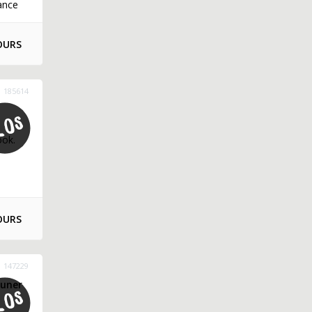
ance
OURS
185614
ook.
OURS
147229
euner