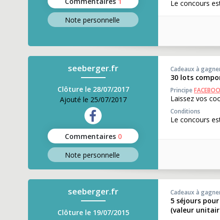
Commentaires
1
Le concours es
Note perso
nnelle
seeberger.fr
Cadeaux à gagne
30 lots compo
Clôture le 28/07/2017
Principe
FACEBO
Laissez vos co
Ajouté le 25/07/2017
Conditions
Le concours es
Commentaires
0
Note perso
nnelle
seeberger.fr
Cadeaux à gagne
5 séjours pour
(valeur unitai
Clôture le 19/07/2015