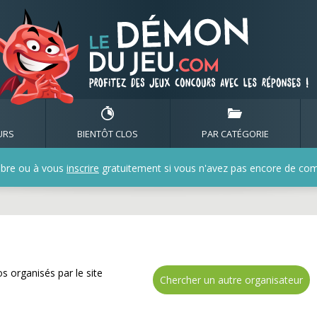
de nombreux cadeaux ave
URS
BIENTÔT CLOS
PAR CATÉGORIE
bre ou à vous
inscrire
gratuitement si vous n'avez pas encore de compt
s organisés par le site
Chercher un autre organisateur