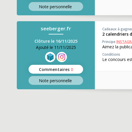
Note perso
nnelle
seeberger.fr
Cadeaux à gagne
2 calendriers
Clôture le 16/11/2025
Principe
INSTAG
Aimez la public
Ajouté le 11/11/2025
Conditions
Le concours est
Commentaires
0
Note perso
nnelle