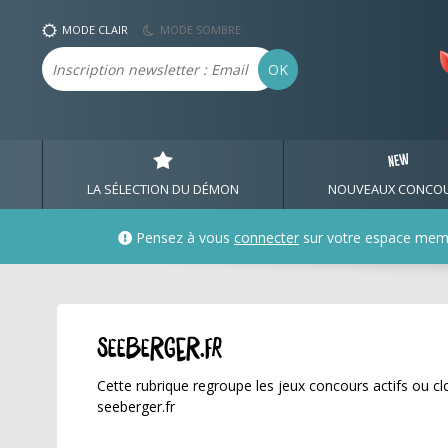
seeberger.fr ✅ Gagnez 
MODE CLAIR
MODE SOMBRE
Email
OK
LA SÉLECTION DU DÉMON
NOUVEAUX CONCO
Pensez à vous
connecter
sur votre espace mem
seeberger.fr
Cette rubrique regroupe les jeux concours actifs ou clo
seeberger.fr