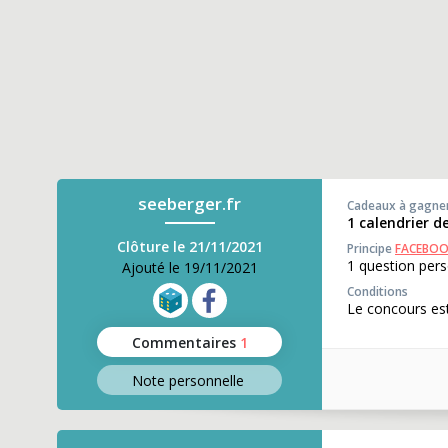
seeberger.fr
Cadeaux à gagne
1 calendrier 
Clôture le 21/11/2021
Principe
FACEBO
1 question pers
Ajouté le 19/11/2021
Conditions
Le concours est
Commentaires
1
Note perso
nnelle