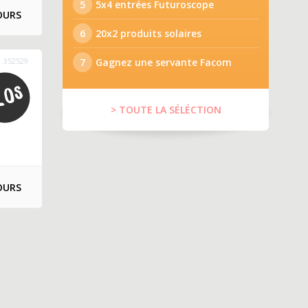
5
5x4 entrées Futuroscope
OURS
6
20x2 produits solaires
352529
7
Gagnez une servante Facom
> TOUTE LA SÉLÉCTION
OURS