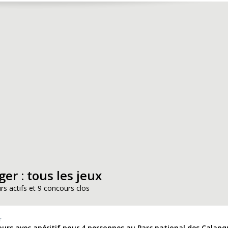
er : tous les jeux
rs actifs et 9 concours clos
r
jours avec apéritif pour 4 personnes au Parc national des Calanq