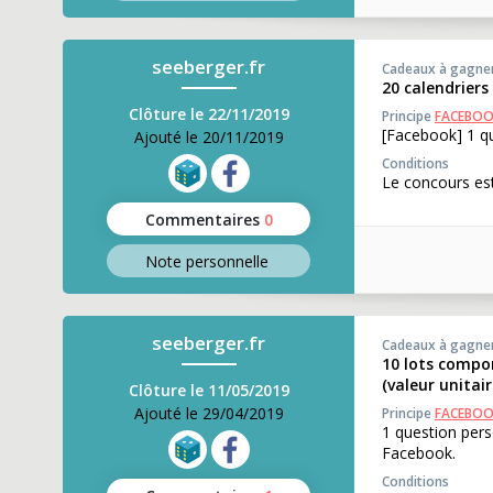
seeberger.fr
Cadeaux à gagne
20 calendriers
Clôture le 22/11/2019
Principe
FACEBO
[Facebook] 1 qu
Ajouté le 20/11/2019
Conditions
Le concours es
Commentaires
0
Note perso
nnelle
seeberger.fr
Cadeaux à gagne
10 lots compo
(valeur unitair
Clôture le 11/05/2019
Ajouté le 29/04/2019
Principe
FACEBO
1 question pers
Facebook.
Conditions