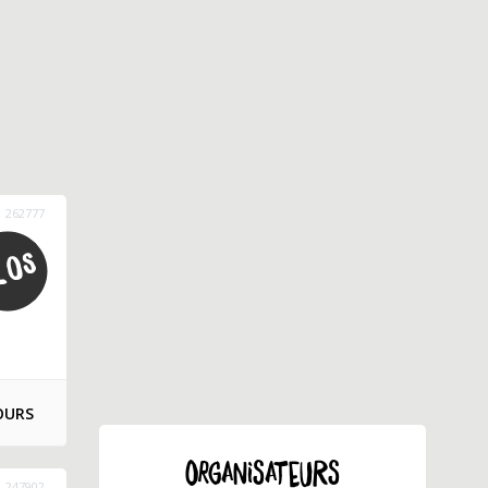
262777
OURS
ORGANISATEURS
247902