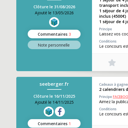
transport incl
Clôture le 31/08/2026
1 séjour de 4 
Ajouté le 13/05/2026
inclus (4500€)
1 séjour de 4 
Principe
Laissez vos co
Commentaires
3
Conditions
Note perso
nnelle
Le concours est
seeberger.fr
Cadeaux à gagne
2 calendriers
Clôture le 16/11/2025
Principe
FACEBO
Aimez la public
Ajouté le 14/11/2025
Conditions
Le concours est
Commentaires
1