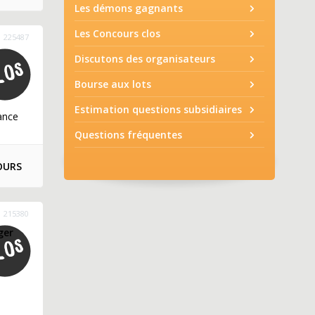
Les démons gagnants
Les Concours clos
225487
Discutons des organisateurs
Bourse aux lots
Estimation questions subsidiaires
ance
Questions fréquentes
OURS
215380
ger