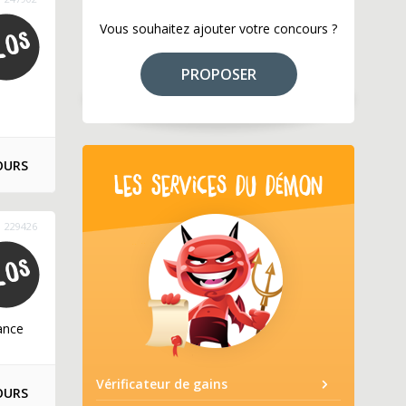
Vous souhaitez ajouter votre concours ?
PROPOSER
OURS
LES SERVICES DU DÉMON
229426
ance
Vérificateur de gains
OURS