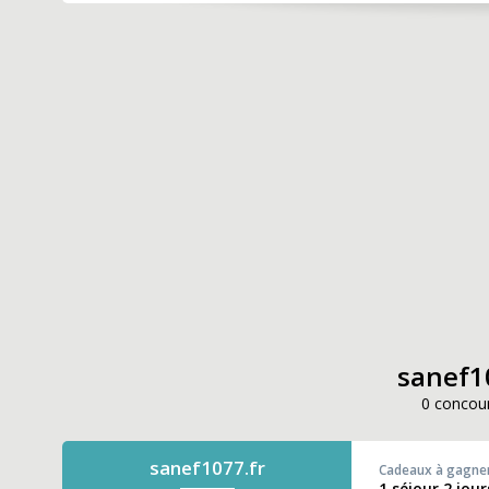
sanef10
0 concour
sanef1077.fr
Cadeaux à gagne
1 séjour 2 jou