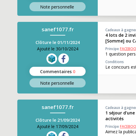
Note perso
nnelle
sanef1077.fr
Cadeaux à gagne
4 lots de 2 in
[Somme] ou Ca
Clôture le 01/11/2024
Ajouté le 30/10/2024
Principe
FACEBO
1 question pers
Conditions
Le concours es
Commentaires
0
Note perso
nnelle
sanef1077.fr
Cadeaux à gagne
1 séjour d'une
activités
Clôture le 21/09/2024
Ajouté le 17/09/2024
Principe
FACEBO
Aimez la publi