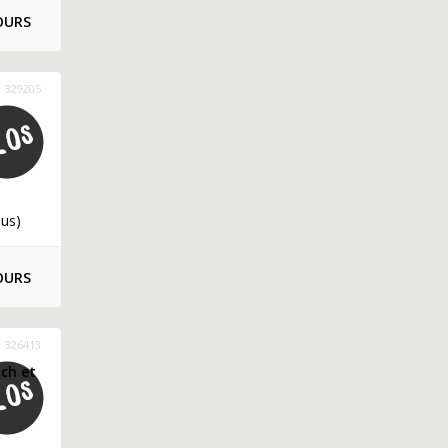
OURS
329205
lus)
OURS
326413
nch et