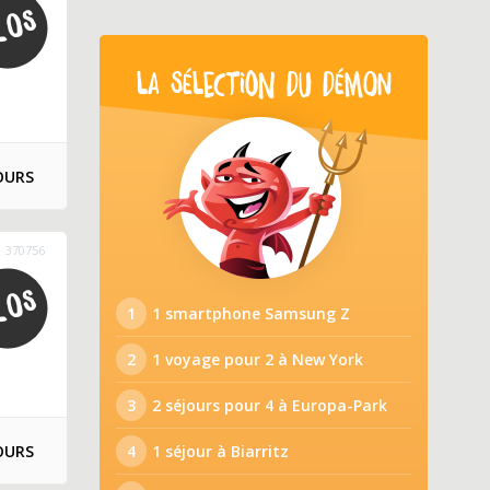
LA SÉLECTION DU DÉMON
OURS
370756
1
1 smartphone Samsung Z
2
1 voyage pour 2 à New York
3
2 séjours pour 4 à Europa-Park
OURS
4
1 séjour à Biarritz