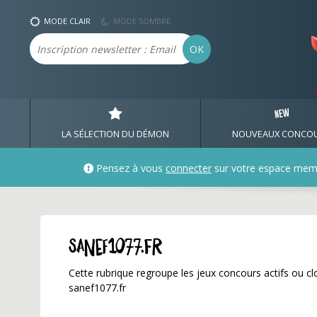
sanef1077.fr ✅ Gagnez 
MODE CLAIR
MODE SOMBRE
Email
OK
LA SÉLECTION DU DÉMON
NOUVEAUX CONCO
Pensez à vous
connecter
sur votre espace mem
sanef1077.fr
Cette rubrique regroupe les jeux concours actifs ou clo
sanef1077.fr