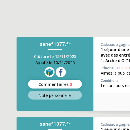
sanef1077.fr
Cadeaux à gagne
1 séjour d'une
avec des entré
Clôture le 15/11/2025
"L'Arche d'Or"
Ajouté le 10/11/2025
Principe
FACEBO
Aimez la publi
Conditions
Commentaires
0
Le concours est
Note perso
nnelle
sanef1077.fr
Cadeaux à gagne
1 séjour d'une