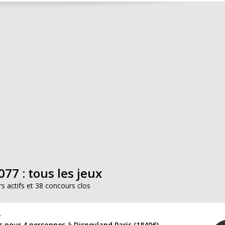
77 : tous les jeux
s actifs et 38 concours clos
r
rs pour 4 personnes à Disneyland Paris (1840€)