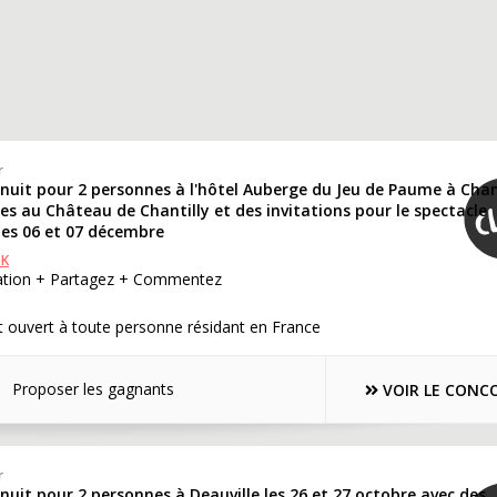
r
 nuit pour 2 personnes à l'hôtel Auberge du Jeu de Paume à Chan
es au Château de Chantilly et des invitations pour le spectacle
 les 06 et 07 décembre
OK
cation + Partagez + Commentez
 ouvert à toute personne résidant en France
Proposer les gagnants
VOIR LE CONC
r
 nuit pour 2 personnes à Deauville les 26 et 27 octobre avec des