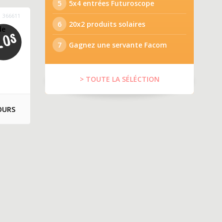
5
5x4 entrées Futuroscope
366611
6
20x2 produits solaires
de
7
Gagnez une servante Facom
> TOUTE LA SÉLÉCTION
OURS