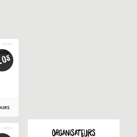
352483
tilly
OURS
348654
ORGANISATEURS