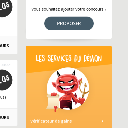
Vous souhaitez ajouter votre concours ?
PROPOSER
OURS
LES SERVICES DU DÉMON
344321
lus)
OURS
Vérificateur de gains