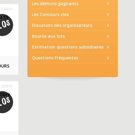
Les démons gagnants
340834
Les Concours clos
u 15
Discutons des organisateurs
Bourse aux lots
Estimation questions subsidiaires
Questions fréquentes
OURS
329976
embre