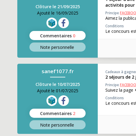
activités pour 
Clôture le 21/09/2025
Ajouté le 16/09/2025
Principe
FACEBO
Aimez la publi
Conditions
Le concours est
Commentaires
0
Note perso
nnelle
sanef1077.fr
Cadeaux à gagne
2 séjours de 2
Clôture le 10/07/2025
Principe
FACEBO
Suivez la page 
Ajouté le 01/07/2025
Conditions
Le concours es
Commentaires
2
Note perso
nnelle