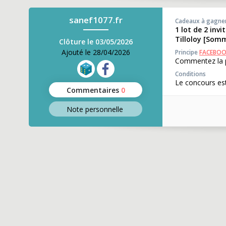
sanef1077.fr
Cadeaux à gagne
1 lot de 2 inv
Tilloloy [Som
Clôture le 03/05/2026
Ajouté le 28/04/2026
Principe
FACEBO
Commentez la p
Conditions
Le concours est
Commentaires
0
Note perso
nnelle