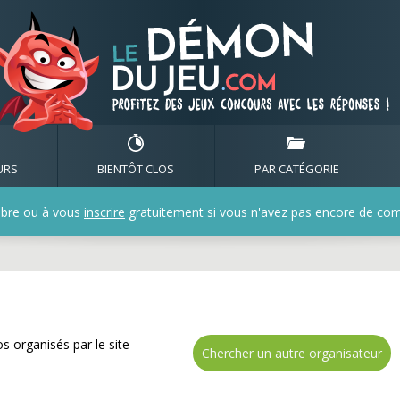
de nombreux cadeaux av
URS
BIENTÔT CLOS
PAR CATÉGORIE
bre ou à vous
inscrire
gratuitement si vous n'avez pas encore de compt
s organisés par le site
Chercher un autre organisateur