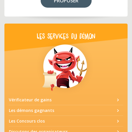
PROPOSER
LES SERVICES DU DÉMON
Vérificateur de gains
Les démons gagnants
Les Concours clos
Discutons des organisateurs