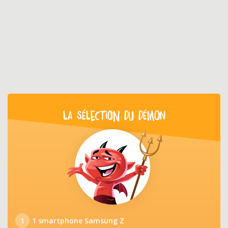
LA SÉLECTION DU DÉMON
1
1 smartphone Samsung Z