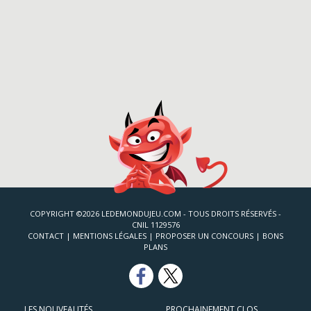
COPYRIGHT ©2026 LEDEMONDUJEU.COM - TOUS DROITS RÉSERVÉS -
CNIL 1129576
CONTACT
|
MENTIONS LÉGALES
|
PROPOSER UN CONCOURS
|
BONS
PLANS
LES NOUVEAUTÉS
PROCHAINEMENT CLOS