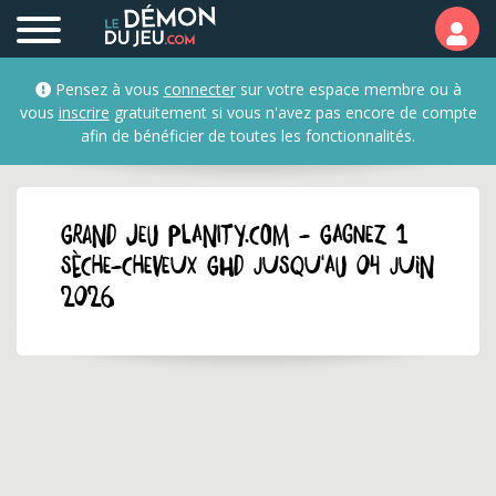
Pensez à vous
connecter
sur votre espace membre ou à
vous
inscrire
gratuitement si vous n'avez pas encore de compte
afin de bénéficier de toutes les fonctionnalités.
GRAND JEU planity.com - Gagnez 1
sèche-cheveux GHD jusqu'au 04 juin
2026