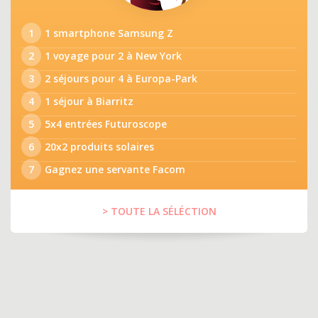
1
1 smartphone Samsung Z
2
1 voyage pour 2 à New York
3
2 séjours pour 4 à Europa-Park
4
1 séjour à Biarritz
5
5x4 entrées Futuroscope
6
20x2 produits solaires
7
Gagnez une servante Facom
> TOUTE LA SÉLÉCTION