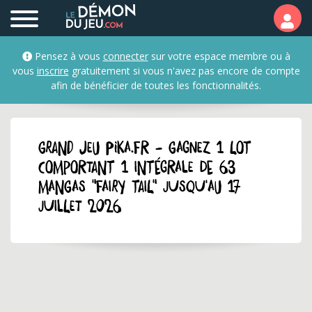
Pensez à vous
connecter
sur votre espace membre ou à
vous
inscrire
gratuitement si vous n'avez pas encore de compte
afin de bénéficier de toutes les fonctionnalités.
GRAND JEU pika.fr - Gagnez 1 lot
comportant 1 intégrale de 63
mangas "Fairy Tail" jusqu'au 17
juillet 2026