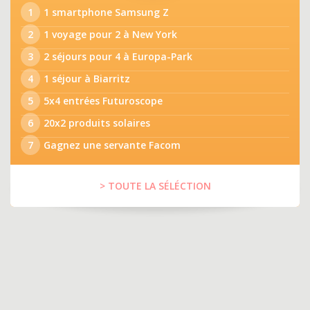
1
1 smartphone Samsung Z
2
1 voyage pour 2 à New York
3
2 séjours pour 4 à Europa-Park
4
1 séjour à Biarritz
5
5x4 entrées Futuroscope
6
20x2 produits solaires
7
Gagnez une servante Facom
> TOUTE LA SÉLÉCTION