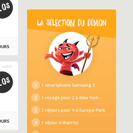
LA SÉLECTION DU DÉMON
OURS
354838
1
1 smartphone Samsung Z
2
1 voyage pour 2 à New York
3
2 séjours pour 4 à Europa-Park
OURS
4
1 séjour à Biarritz