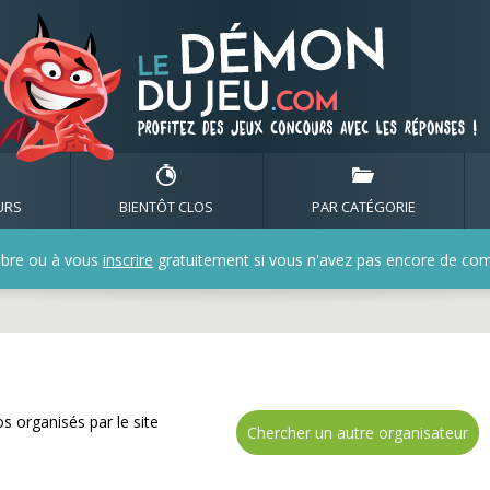
 de nombreux cadeaux av
URS
BIENTÔT CLOS
PAR CATÉGORIE
bre ou à vous
inscrire
gratuitement si vous n'avez pas encore de compt
s organisés par le site
Chercher un autre organisateur