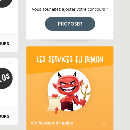
Vous souhaitez ajouter votre concours ?
PROPOSER
OURS
LES SERVICES DU DÉMON
251535
OURS
Vérificateur de gains