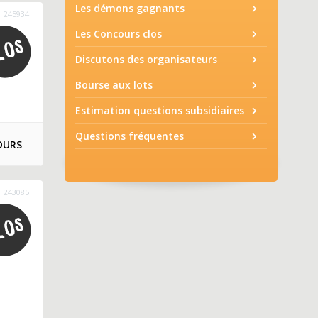
Les démons gagnants
245934
Les Concours clos
Discutons des organisateurs
Bourse aux lots
Estimation questions subsidiaires
Questions fréquentes
OURS
243085