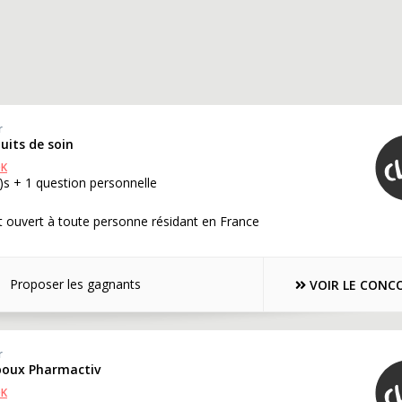
r
duits de soin
OK
s + 1 question personnelle
 ouvert à toute personne résidant en France
Proposer les gagnants
VOIR LE CONC
r
ipoux Pharmactiv
OK