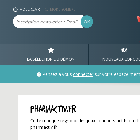
pharmactiv.fr ✅ Gagnez
MODE CLAIR
MODE SOMBRE
Email
OK
LA SÉLECTION DU DÉMON
NOUVEAUX CONCO
Pensez à vous
connecter
sur votre espace mem
pharmactiv.fr
Cette rubrique regroupe les jeux concours actifs ou clo
pharmactiv.fr