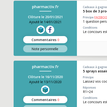
pharmactiv.fr
Cadeaux à gagne
5 box de 3 pro
Clôture le 20/01/2021
Principe
FACEBO
1 question pers
Ajouté le 14/01/2021
Conditions
Le concours est
Commentaires
0
Note perso
nnelle
pharmactiv.fr
Cadeaux à gagne
5 sprays assai
Clôture le 16/11/2020
Principe
Laissez vos co
Ajouté le 13/11/2020
Réponses
R1>24
Conditions
Commentaires
0
Le concours es