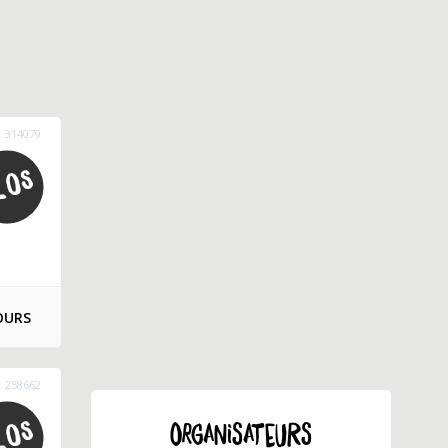
314079
OURS
258662
ORGANISATEURS