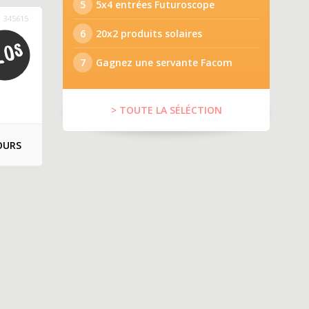
5
5x4 entrées Futuroscope
345615
6
20x2 produits solaires
7
Gagnez une servante Facom
> TOUTE LA SÉLÉCTION
OURS