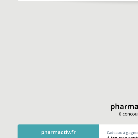
pharmac
0 concour
pharmactiv.fr
Cadeaux à gagne
1 trousse con