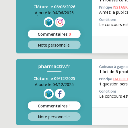
Clôture le 06/06/2026
Principe
INSTAG
Aimez la publi
Ajouté le 04/06/2026
Conditions
Le concours est
Commentaires
0
Note perso
nnelle
pharmactiv.fr
Cadeaux à gagne
1 lot de 6 pro
Clôture le 09/12/2025
Principe
FACEBO
1 question pers
Ajouté le 04/12/2025
Conditions
Le concours est
Commentaires
1
Note perso
nnelle