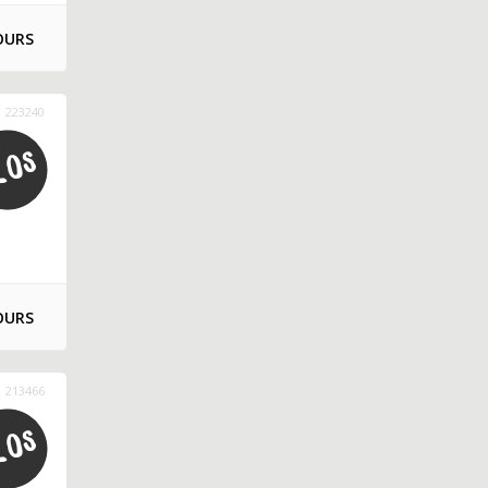
OURS
223240
OURS
213466