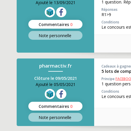
1 question. Rép
Ajouté le 13/09/2021
Réponses
R1>9
Conditions
Commentaires
0
Le concours es
Note perso
nnelle
pharmactiv.fr
Cadeaux à gagne
5 lots de comp
Clôture le 09/05/2021
Principe
FACEBO
1 question pers
Ajouté le 05/05/2021
Conditions
Le concours est
Commentaires
0
Note perso
nnelle