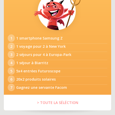
1
1 smartphone Samsung Z
2
1 voyage pour 2 à New York
3
2 séjours pour 4 à Europa-Park
4
1 séjour à Biarritz
5
5x4 entrées Futuroscope
6
20x2 produits solaires
7
Gagnez une servante Facom
> TOUTE LA SÉLÉCTION