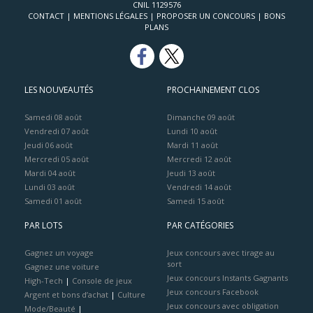
CNIL 1129576
CONTACT
|
MENTIONS LÉGALES
|
PROPOSER UN CONCOURS
|
BONS
PLANS
LES NOUVEAUTÉS
PROCHAINEMENT CLOS
Samedi 08 août
Dimanche 09 août
Vendredi 07 août
Lundi 10 août
Jeudi 06 août
Mardi 11 août
Mercredi 05 août
Mercredi 12 août
Mardi 04 août
Jeudi 13 août
Lundi 03 août
Vendredi 14 août
Samedi 01 août
Samedi 15 août
PAR LOTS
PAR CATÉGORIES
Gagnez un voyage
Jeux concours avec tirage au
sort
Gagnez une voiture
Jeux concours Instants Gagnants
High-Tech
|
Console de jeux
Jeux concours Facebook
Argent et bons d’achat
|
Culture
Jeux concours avec obligation
Mode/Beauté
|